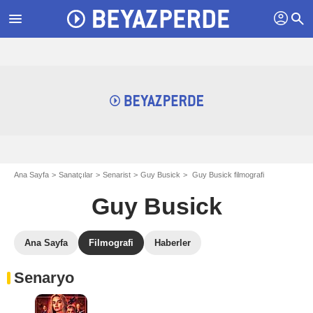
profil
menu
search
Ana Sayfa
Sanatçılar
Senarist
Guy Busick
Guy Busick filmografi
Guy Busick
Ana Sayfa
Filmografi
Haberler
Senaryo