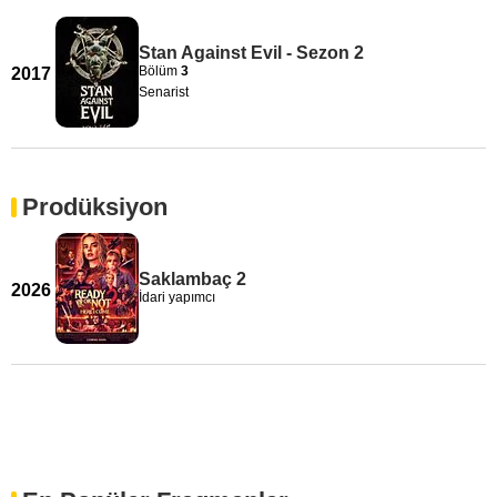
Stan Against Evil - Sezon 2
Bölüm
3
2017
Senarist
Prodüksiyon
Saklambaç 2
2026
İdari yapımcı