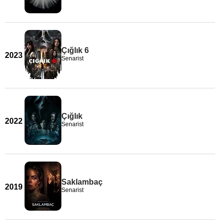
Çığlık 6
2023
Senarist
Çığlık
2022
Senarist
Saklambaç
2019
Senarist