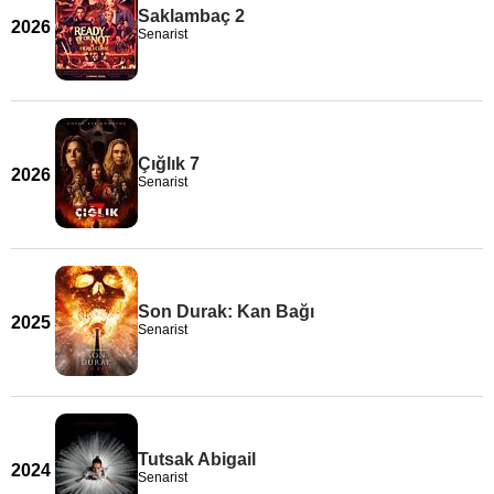
Saklambaç 2
2026
Senarist
Çığlık 7
2026
Senarist
Son Durak: Kan Bağı
2025
Senarist
Tutsak Abigail
2024
Senarist