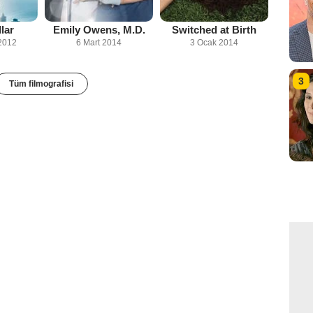
lar
Emily Owens, M.D.
Switched at Birth
2012
6 Mart 2014
3 Ocak 2014
3
Tüm filmografisi