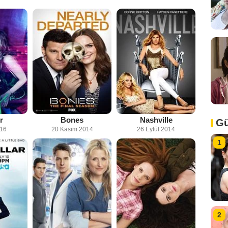
r
Bones
Nashville
Gü
016
20 Kasım 2014
26 Eylül 2014
1
2