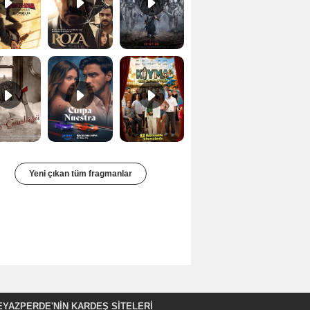
Bir Kadının Seks Günlüğü Orijinal Fragman
Culpa nuestra Teaser
Kıyma Fragman
Yeni çıkan tüm fragmanlar
EYAZPERDE'NIN KARDEŞ SİTELERİ