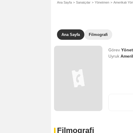
Ana Sayfa
Sanatçılar
Yönetmen
Amerikalı Yö
Ana Sayfa
Filmografi
Görev
Yöne
Uyruk
Amerik
Filmografi