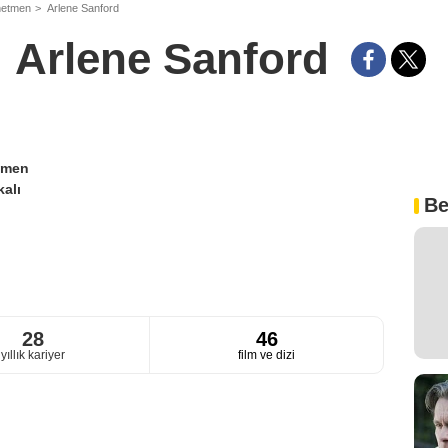
netmen
Arlene Sanford
Arlene Sanford
tmen
alı
Be
28
46
yıllık kariyer
film ve dizi