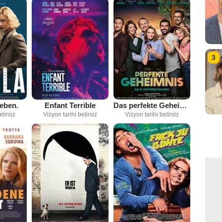
3
Leben.
Enfant Terrible
Das perfekte Geheimnis
elirsiz
Vizyon tarihi belirsiz
Vizyon tarihi belirsiz