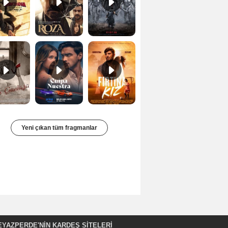
Bir Kadının Seks Günlüğü Orijinal Fragman
Culpa nuestra Teaser
Fırtına Kız Fragman
Yeni çıkan tüm fragmanlar
EYAZPERDE'NIN KARDEŞ SİTELERİ