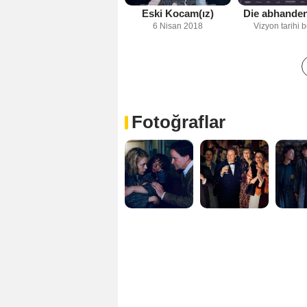
Eski Kocam(ız)
Die abhanden
6 Nisan 2018
Vizyon tarihi b
Fotoğraflar