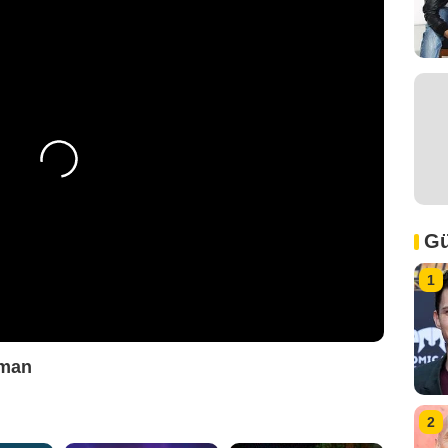
Gü
1
gman
2