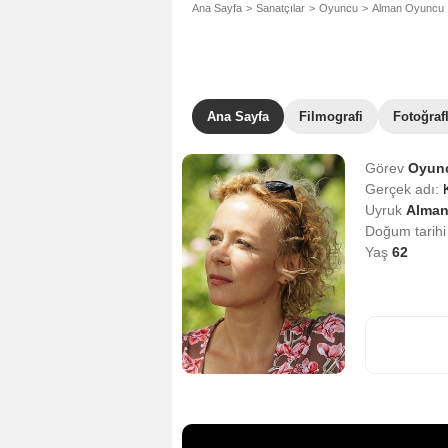
Ana Sayfa
Sanatçılar
Oyuncu
Alman Oyuncu
Ana Sayfa
Filmografi
Fotoğraf
Görev
Oyun
Gerçek adı:
Uyruk
Alma
Doğum tarih
Yaş
62