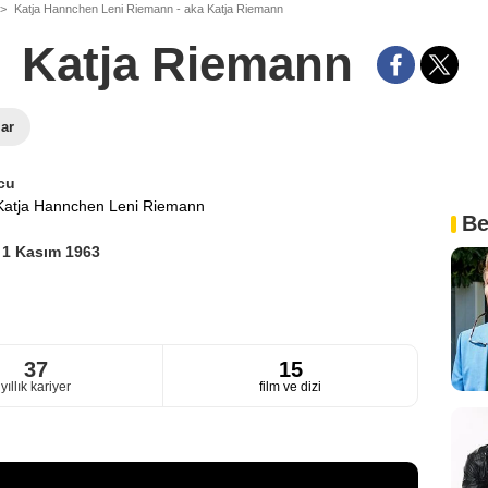
Katja Hannchen Leni Riemann - aka Katja Riemann
Katja Riemann
lar
cu
Katja Hannchen Leni Riemann
Be
n
i
1 Kasım 1963
37
15
yıllık kariyer
film ve dizi