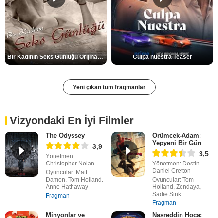
Bir Kadının Seks Günlüğü Orijinal Fragman
Culpa nuestra Teaser
Yeni çıkan tüm fragmanlar
Vizyondaki En İyi Filmler
The Odyssey
Örümcek-Adam:
Yepyeni Bir Gün
3,9
3,5
Yönetmen:
Christopher Nolan
Yönetmen: Destin
Daniel Cretton
Oyuncular: Matt
Damon, Tom Holland,
Oyuncular: Tom
Anne Hathaway
Holland, Zendaya,
Sadie Sink
Fragman
Fragman
Minyonlar ve
Nasreddin Hoca: