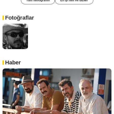
Tüm filmografisi
En iyi film ve diziler
Fotoğraflar
Haber