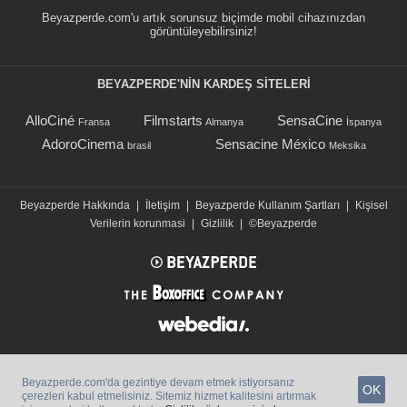
Beyazperde.com'u artık sorunsuz biçimde mobil cihazınızdan
görüntüleyebilirsiniz!
BEYAZPERDE'NIN KARDEŞ SİTELERİ
AlloCiné
Filmstarts
SensaCine
Fransa
Almanya
İspanya
AdoroCinema
Sensacine México
brasil
Meksika
Beyazperde Hakkında
|
İletişim
|
Beyazperde Kullanım Şartları
|
Kişisel
Verilerin korunmasi
|
Gizlilik
|
©Beyazperde
Beyazperde.com'da gezintiye devam etmek istiyorsanız
OK
çerezleri kabul etmelisiniz. Sitemiz hizmet kalitesini artırmak