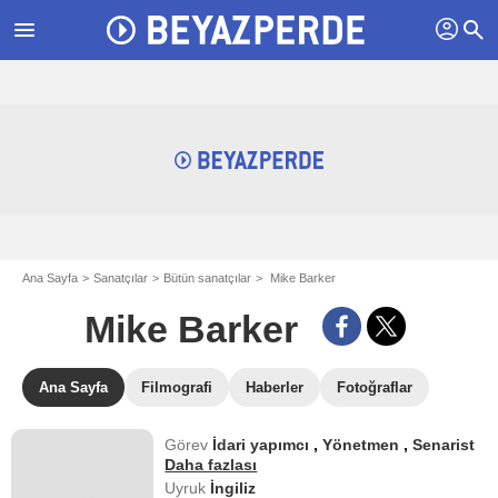
profil
menu
search
Ana Sayfa
Sanatçılar
Bütün sanatçılar
Mike Barker
Mike Barker
Ana Sayfa
Filmografi
Haberler
Fotoğraflar
Görev
İdari yapımcı
,
Yönetmen
,
Senarist
Daha fazlası
Uyruk
İngiliz