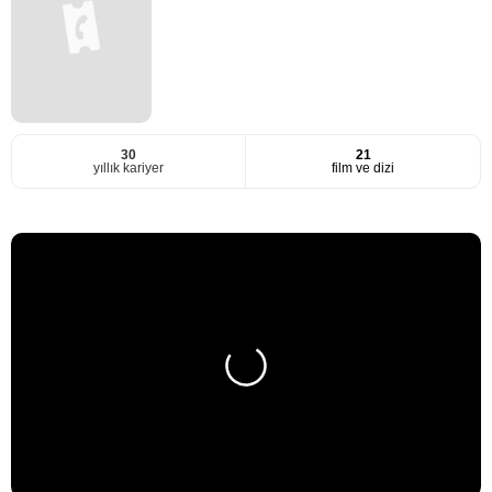
30
21
yıllık kariyer
film ve dizi