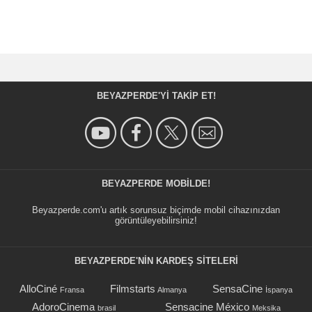
BEYAZPERDE'YI TAKIP ET!
BEYAZPERDE MOBILDE!
Beyazperde.com'u artık sorunsuz biçimde mobil cihazınızdan
görüntüleyebilirsiniz!
BEYAZPERDE'NIN KARDEŞ SİTELERİ
AlloCiné
Filmstarts
SensaCine
Fransa
Almanya
İspanya
AdoroCinema
Sensacine México
brasil
Meksika