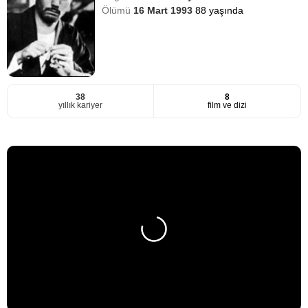
Ölümü
16 Mart 1993
88 yaşında
38
8
yıllık kariyer
film ve dizi