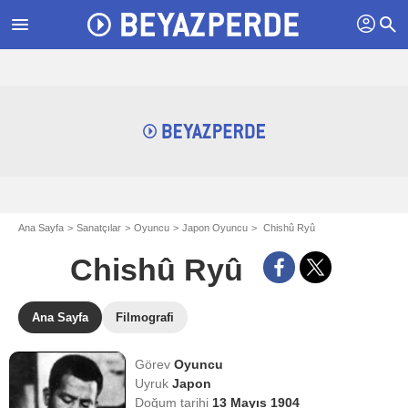
profil
menu
search
Ana Sayfa
Sanatçılar
Oyuncu
Japon Oyuncu
Chishû Ryû
Chishû Ryû
Ana Sayfa
Filmografi
Görev
Oyuncu
Uyruk
Japon
Doğum tarihi
13 Mayıs 1904