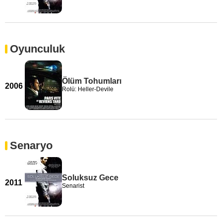
Oyunculuk
Ölüm Tohumları
2006
Rolü: Heller-Devile
Senaryo
Soluksuz Gece
2011
Senarist