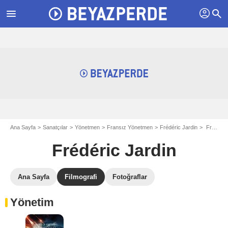
profil
menu
search
Ana Sayfa
Sanatçılar
Yönetmen
Fransız Yönetmen
Frédéric Jardin
Frédéric Jardin filmografi
Frédéric Jardin
Ana Sayfa
Filmografi
Fotoğraflar
Yönetim