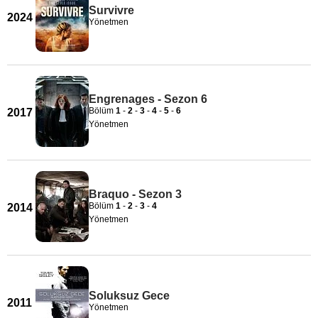
Survivre
2024
Yönetmen
Engrenages - Sezon 6
Bölüm
1
-
2
-
3
-
4
-
5
-
6
2017
Yönetmen
Braquo - Sezon 3
Bölüm
1
-
2
-
3
-
4
2014
Yönetmen
Soluksuz Gece
2011
Yönetmen