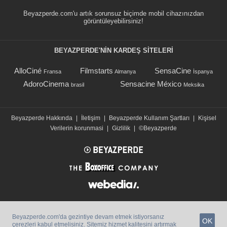
Beyazperde.com'u artık sorunsuz biçimde mobil cihazınızdan
görüntüleyebilirsiniz!
BEYAZPERDE'NIN KARDEŞ SİTELERİ
AlloCiné
Filmstarts
SensaCine
Fransa
Almanya
İspanya
AdoroCinema
Sensacine México
brasil
Meksika
Beyazperde Hakkında
|
İletişim
|
Beyazperde Kullanım Şartları
|
Kişisel
Verilerin korunmasi
|
Gizlilik
|
©Beyazperde
Beyazperde.com'da gezintiye devam etmek istiyorsanız
OK
çerezleri kabul etmelisiniz. Sitemiz hizmet kalitesini artırmak