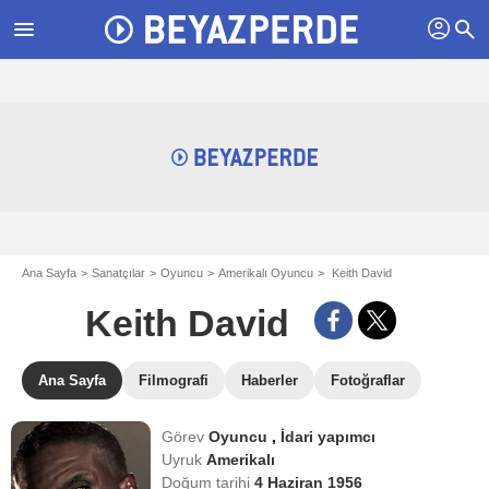
profil
menu
search
Ana Sayfa
Sanatçılar
Oyuncu
Amerikalı Oyuncu
Keith David
Keith David
Ana Sayfa
Filmografi
Haberler
Fotoğraflar
Görev
Oyuncu
,
İdari yapımcı
Uyruk
Amerikalı
Doğum tarihi
4 Haziran 1956