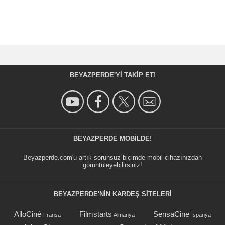
BEYAZPERDE'YI TAKIP ET!
BEYAZPERDE MOBILDE!
Beyazperde.com'u artık sorunsuz biçimde mobil cihazınızdan
görüntüleyebilirsiniz!
BEYAZPERDE'NIN KARDEŞ SİTELERİ
AlloCiné
Filmstarts
SensaCine
Fransa
Almanya
İspanya