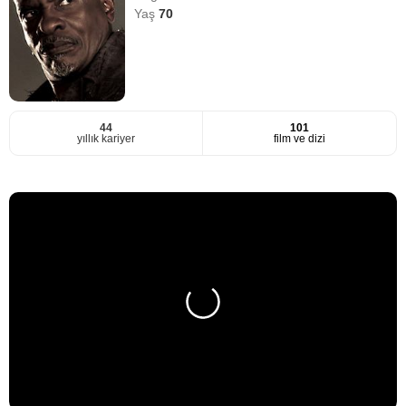
Yaş
70
44
101
yıllık kariyer
film ve dizi