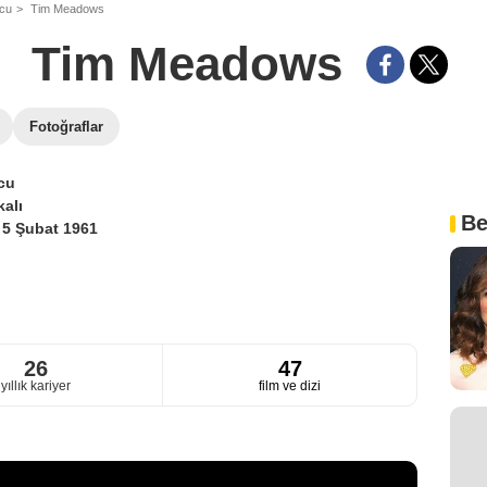
ncu
Tim Meadows
Tim Meadows
Fotoğraflar
cu
alı
Be
i
5 Şubat 1961
26
47
yıllık kariyer
film ve dizi