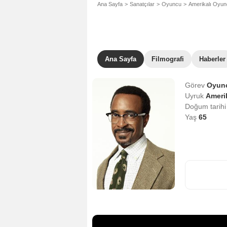
Ana Sayfa
Sanatçılar
Oyuncu
Amerikalı Oyu
Ana Sayfa
Filmografi
Haberler
Görev
Oyun
Uyruk
Amerik
Doğum tarih
Yaş
65