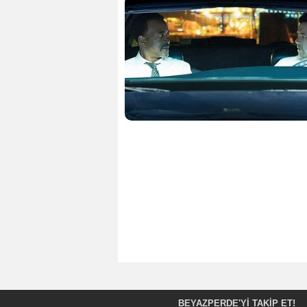
BEYAZPERDE'YI TAKIP ET!