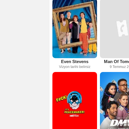
Even Stevens
Man Of Tom
Vizyon tarihi belirsiz
9 Temmuz 2