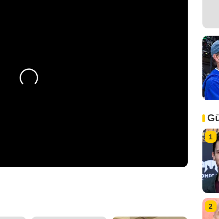
Gü
1
2