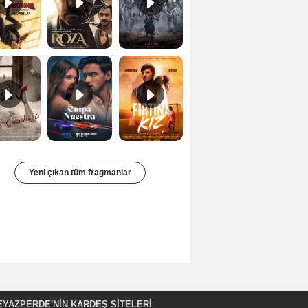
Bir Kadının Seks Günlüğü Orijinal Fragman
Culpa nuestra Teaser
Fırtına Kız Fragman
Yeni çıkan tüm fragmanlar
EYAZPERDE'NIN KARDEŞ SİTELERİ