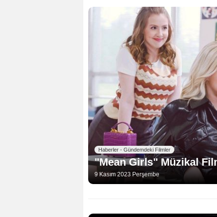
Haberler - Gündemdeki Filmler
"Mean Girls" Müzikal Fi
9 Kasım 2023 Perşembe