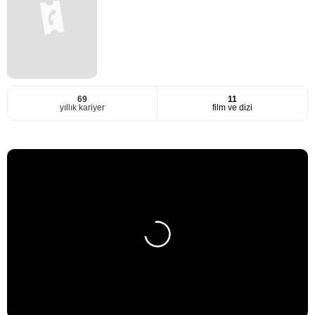
69
11
yıllık kariyer
film ve dizi