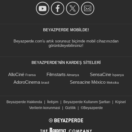
BEYAZPERDE MOBILDE!
Beyazperde.com'u artık sorunsuz biçimde mobil cihazınızdan
görüntüleyebilirsiniz!
BEYAZPERDE'NIN KARDEŞ SİTELERİ
AlloCiné
Filmstarts
SensaCine
Fransa
Almanya
İspanya
AdoroCinema
Sensacine México
brasil
Meksika
Beyazperde Hakkında
|
İletişim
|
Beyazperde Kullanım Şartları
|
Kişisel
Verilerin korunmasi
|
Gizlilik
|
©Beyazperde