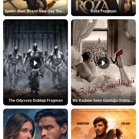
Spider-Man: Brand New Day Teaser
Roza Fragman
The Odyssey Dublajlı Fragman
Bir Kadının Seks Günlüğü Orijinal Fragman