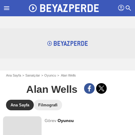
profil
menu
search
Ana Sayfa
Sanatçılar
Oyuncu
Alan Wells
Alan Wells
Ana Sayfa
Filmografi
Görev
Oyuncu