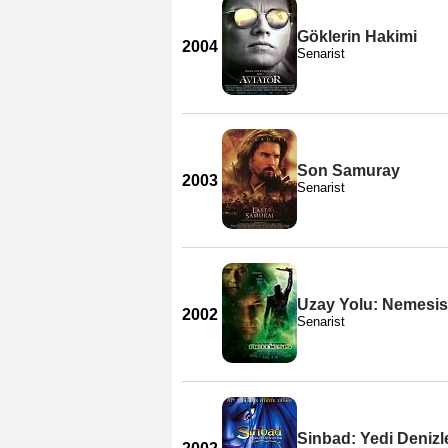
Göklerin Hakimi
2004
Senarist
Son Samuray
2003
Senarist
Uzay Yolu: Nemesis
2002
Senarist
Sinbad: Yedi Denizl