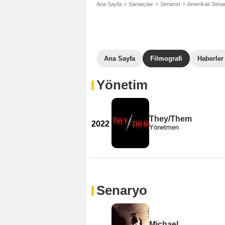
Ana Sayfa
Sanatçılar
Senarist
Amerikalı Senar
Ana Sayfa
Filmografi
Haberler
Yönetim
They/Them
2022
Yönetmen
Senaryo
Michael