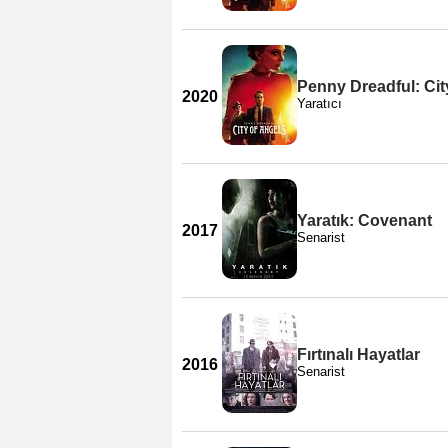
Penny Dreadful: Cit
2020
Yaratıcı
Yaratık: Covenant
2017
Senarist
Fırtınalı Hayatlar
2016
Senarist