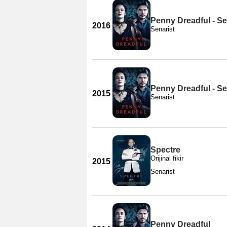
Penny Dreadful - S
2016
Senarist
Penny Dreadful - S
2015
Senarist
Spectre
Orijinal fikir
2015
Senarist
Penny Dreadful