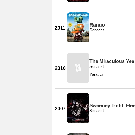
Rango
2011
Senarist
The Miraculous Yea
Senarist
2010
Yaratıcı
Sweeney Todd: Flee
2007
Senarist