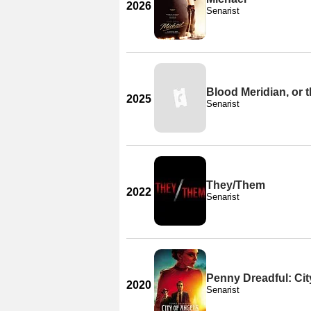
2026
Senarist
Blood Meridian, or 
2025
Senarist
They/Them
2022
Senarist
Penny Dreadful: Cit
2020
Senarist