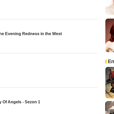
the Evening Redness in the West
En
y Of Angels - Sezon 1