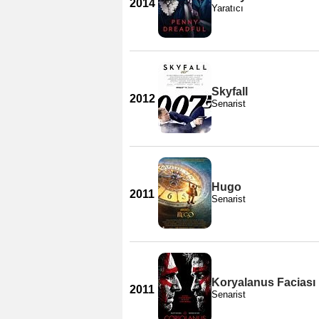
2014
Yaratıcı
Skyfall
2012
Senarist
Hugo
2011
Senarist
Koryalanus Faciası
2011
Senarist