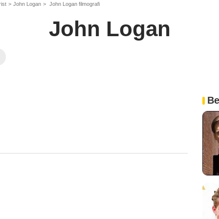
ist
John Logan
John Logan filmografi
John Logan
Be