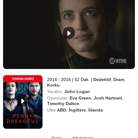
TAMAMLANMIŞ
2014 - 2016
|
52 Dak.
|
Dedektif
,
Dram
,
Korku
Yaratıcı:
John Logan
Oyuncular:
Eva Green
,
Josh Hartnett
,
Timothy Dalton
Ülke
ABD
,
İngiltere
,
İrlanda
Üyeler
Arkadaşlarım