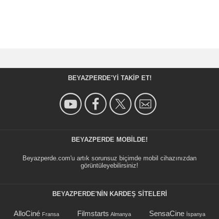
BEYAZPERDE'YI TAKIP ET!
BEYAZPERDE MOBILDE!
Beyazperde.com'u artık sorunsuz biçimde mobil cihazınızdan
görüntüleyebilirsiniz!
BEYAZPERDE'NIN KARDEŞ SİTELERİ
AlloCiné
Filmstarts
SensaCine
Fransa
Almanya
İspanya