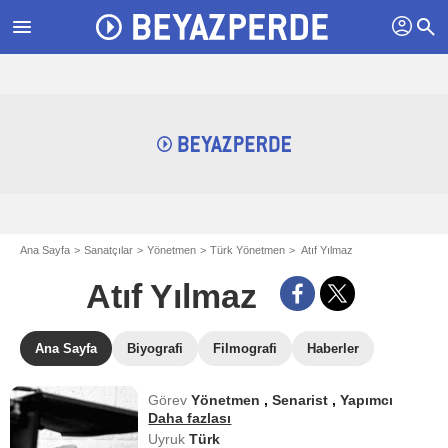
profil
menu
search
Ana Sayfa
Sanatçılar
Yönetmen
Türk Yönetmen
Atıf Yılmaz
Atıf Yılmaz
Ana Sayfa
Biyografi
Filmografi
Haberler
Görev
Yönetmen
,
Senarist
,
Yapımcı
Daha fazlası
Uyruk
Türk