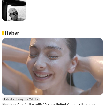
Haber
Haberler - Fotoğraf & Videolar
Neslihan Atagül Başrollü "Aaahh Belinda"dan İlk Fragman!