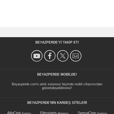
BEYAZPERDE'YI TAKIP ET!
BEYAZPERDE MOBILDE!
Beyazperde.com'u artık sorunsuz biçimde mobil cihazınızdan
görüntüleyebilirsiniz!
BEYAZPERDE'NIN KARDEŞ SİTELERİ
AlloCiné
Filmstarts
SensaCine
Fransa
Almanya
İspanya