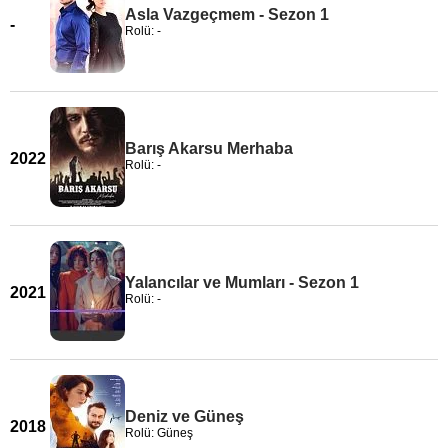
Asla Vazgeçmem - Sezon 1
-
Rolü: -
Barış Akarsu Merhaba
2022
Rolü: -
Yalancılar ve Mumları - Sezon 1
2021
Rolü: -
Deniz ve Güneş
2018
Rolü: Güneş