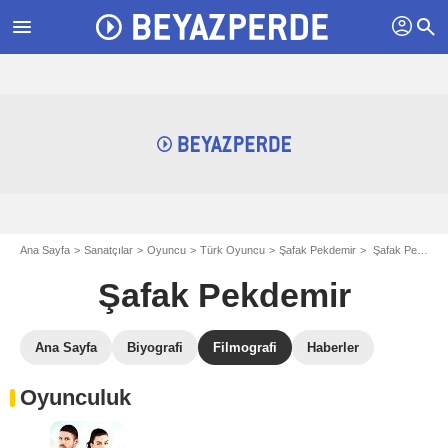
profil
menu
search
Ana Sayfa
Sanatçılar
Oyuncu
Türk Oyuncu
Şafak Pekdemir
Şafak Pekdemir filmografi
Şafak Pekdemir
Ana Sayfa
Biyografi
Filmografi
Haberler
Oyunculuk