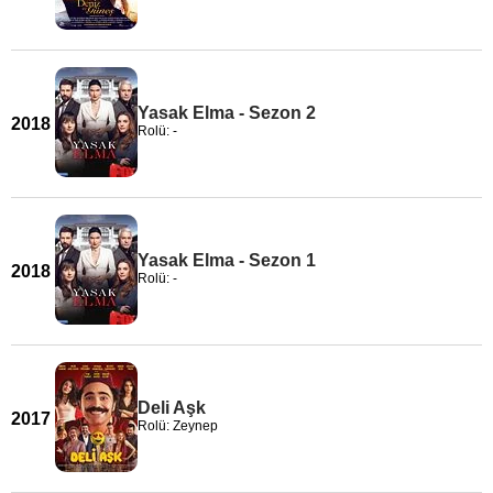
Yasak Elma - Sezon 2
2018
Rolü: -
Yasak Elma - Sezon 1
2018
Rolü: -
Deli Aşk
2017
Rolü: Zeynep