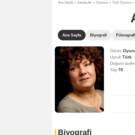
Ana Sayfa
Sanatçılar
Oyuncu
Türk Oyuncu
Ana Sayfa
Biyografi
Filmograf
Görev
Oyun
Uyruk
Türk
Doğum tarih
Yaş
70
Biyografi