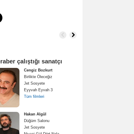
raber çalıştığı sanatçı
Cengiz Bozkurt
Birlikte Öleceğiz
Jet Sosyete
Eyyvah Eyvah 3
Tüm filmleri
Hakan Algül
Düğüm Salonu
Jet Sosyete
Niyazi Gül Dört Nala