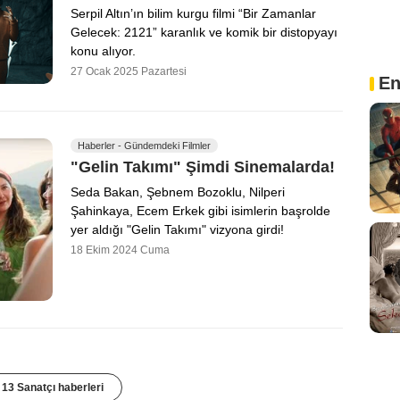
Serpil Altın’ın bilim kurgu filmi “Bir Zamanlar
Gelecek: 2121” karanlık ve komik bir distopyayı
konu alıyor.
27 Ocak 2025 Pazartesi
En
Haberler - Gündemdeki Filmler
"Gelin Takımı" Şimdi Sinemalarda!
Seda Bakan, Şebnem Bozoklu, Nilperi
Şahinkaya, Ecem Erkek gibi isimlerin başrolde
yer aldığı "Gelin Takımı" vizyona girdi!
18 Ekim 2024 Cuma
13 Sanatçı haberleri