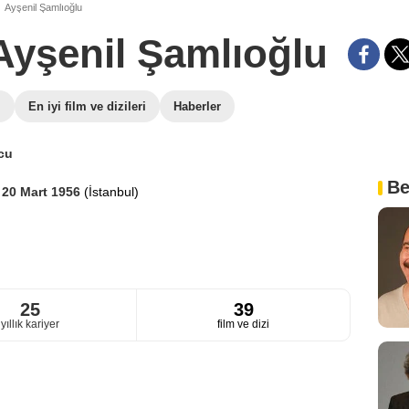
Ayşenil Şamlıoğlu
Ayşenil Şamlıoğlu
i
En iyi film ve dizileri
Haberler
cu
Be
i
20 Mart 1956
(İstanbul)
25
39
yıllık kariyer
film ve dizi