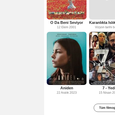
O Da Beni Seviyor
12 Ekim 2001
Vizyon tarihi b
Aniden
7 - Yed
22 Aralık 2023
15 Nisan 2
Tüm filmog