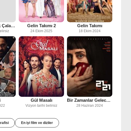
Karanlıkta Islık Çalanlar
Gelin Takımı 2
Gelin Takımı
elirsiz
24 Ekim 2025
18 Ekim 2024
i
Gül Masalı
Bir Zamanlar Gelecek: 2121
022
Vizyon tarihi belirsiz
28 Haziran 2024
rafisi
En iyi film ve diziler