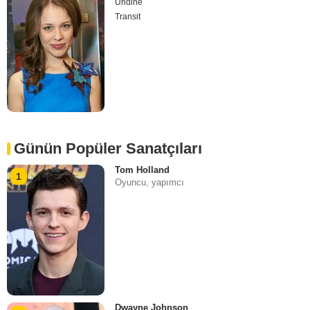
Undine
Transit
Günün Popüler Sanatçıları
Tom Holland
1
Oyuncu, yapımcı
Dwayne Johnson