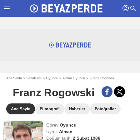
profil
menu
search
Ana Sayfa
Sanatçılar
Oyuncu
Alman Oyuncu
Franz Rogowski
Franz Rogowski
Ana Sayfa
Filmografi
Haberler
Fotoğraflar
Görev
Oyuncu
Uyruk
Alman
Doğum tarihi
2 Şubat 1986