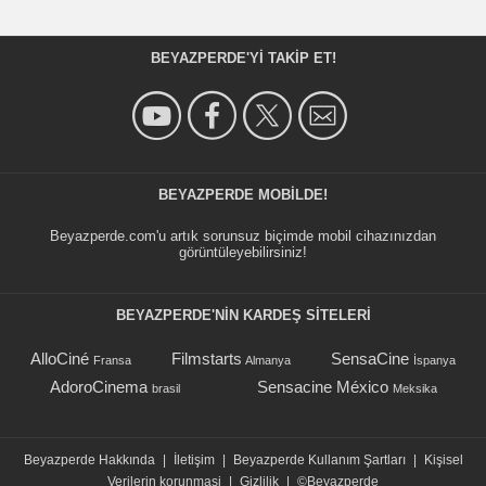
BEYAZPERDE'YI TAKIP ET!
BEYAZPERDE MOBILDE!
Beyazperde.com'u artık sorunsuz biçimde mobil cihazınızdan
görüntüleyebilirsiniz!
BEYAZPERDE'NIN KARDEŞ SİTELERİ
AlloCiné
Filmstarts
SensaCine
Fransa
Almanya
İspanya
AdoroCinema
Sensacine México
brasil
Meksika
Beyazperde Hakkında
|
İletişim
|
Beyazperde Kullanım Şartları
|
Kişisel
Verilerin korunmasi
|
Gizlilik
|
©Beyazperde