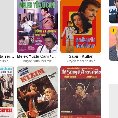
3
İstanbul'un Orta Yeri Sinema
Melek Yüzlü Cani / Nefret
Sabırlı Kullar
elirsiz
Vizyon tarihi belirsiz
Vizyon tarihi belirsiz