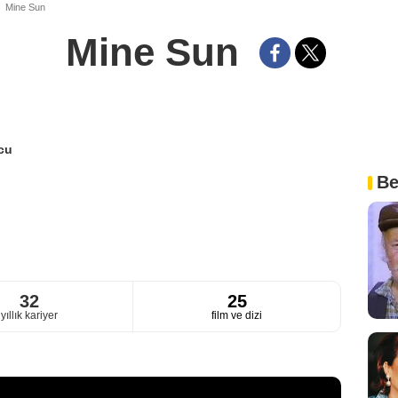
Mine Sun
Mine Sun
cu
Be
32
25
yıllık kariyer
film ve dizi