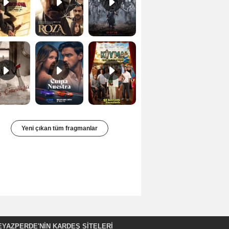
Bir Kadının Seks Günlüğü Orijinal Fragman
Culpa nuestra Teaser
Kıyma Fragman
Yeni çıkan tüm fragmanlar
EYAZPERDE'NIN KARDEŞ SİTELERİ