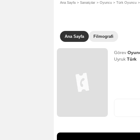
Ana Sayfa
Sanatçılar
Oyuncu
Türk Oyuncu
Ana Sayfa
Filmografi
Görev
Oyun
Uyruk
Türk