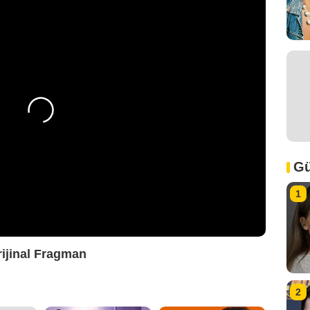
Gü
1
rijinal Fragman
2