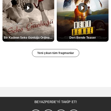
Bir Kadının Seks Günlüğü Orijinal Fragman
Dert Bende Teaser
Yeni çıkan tüm fragmanlar
BEYAZPERDE'YI TAKIP ET!