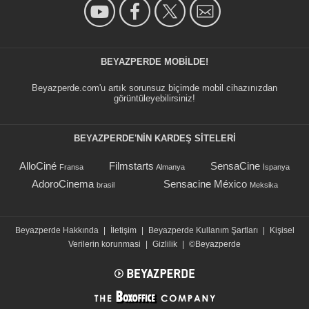
BEYAZPERDE MOBILDE!
Beyazperde.com'u artık sorunsuz biçimde mobil cihazınızdan
görüntüleyebilirsiniz!
BEYAZPERDE'NIN KARDEŞ SİTELERİ
AlloCiné
Filmstarts
SensaCine
Fransa
Almanya
İspanya
AdoroCinema
Sensacine México
brasil
Meksika
Beyazperde Hakkında
|
İletişim
|
Beyazperde Kullanım Şartları
|
Kişisel
Verilerin korunmasi
|
Gizlilik
|
©Beyazperde