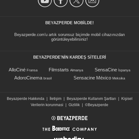
BEYAZPERDE MOBILDE!
Beyazperde.com'u artık sorunsuz biçimde mobil cihazınızdan
görüntüleyebilirsiniz!
BEYAZPERDE'NIN KARDEŞ SİTELERİ
AlloCiné
Filmstarts
SensaCine
Fransa
Almanya
İspanya
AdoroCinema
Sensacine México
brasil
Meksika
Beyazperde Hakkında
|
İletişim
|
Beyazperde Kullanım Şartları
|
Kişisel
Verilerin korunmasi
|
Gizlilik
|
©Beyazperde