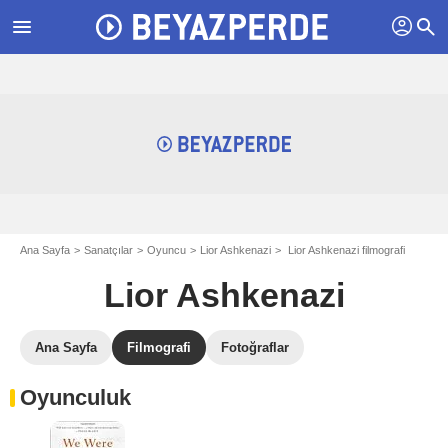
profil
menu
search
Ana Sayfa
Sanatçılar
Oyuncu
Lior Ashkenazi
Lior Ashkenazi filmografi
Lior Ashkenazi
Ana Sayfa
Filmografi
Fotoğraflar
Oyunculuk