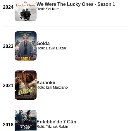
We Were The Lucky Ones - Sezon 1
2024
Rolü: Sol Kurc
Golda
2023
Rolü: David Elazar
Karaoke
2021
Rolü: Itzik Marziano
Entebbe'de 7 Gün
2018
Rolü: Yitzhak Rabin