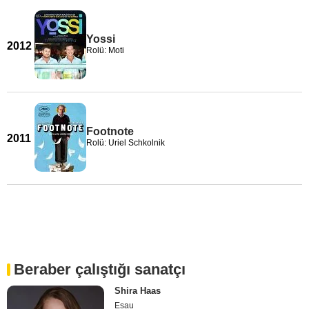
Yossi
2012
Rolü: Moti
Footnote
2011
Rolü: Uriel Schkolnik
Beraber çalıştığı sanatçı
Shira Haas
Esau