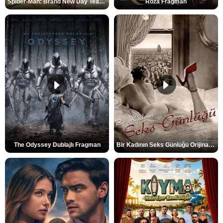
Spider-Man: Brand New Day Teaser
Roza Fragman
The Odyssey Dublajlı Fragman
Bir Kadının Seks Günlüğü Orijinal Fragman