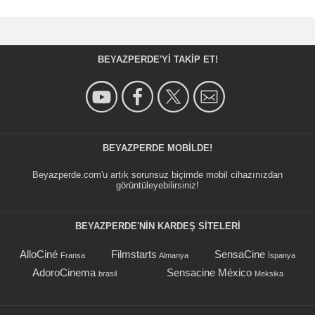
BEYAZPERDE'YI TAKIP ET!
BEYAZPERDE MOBILDE!
Beyazperde.com'u artık sorunsuz biçimde mobil cihazınızdan
görüntüleyebilirsiniz!
BEYAZPERDE'NIN KARDEŞ SİTELERİ
AlloCiné
Filmstarts
SensaCine
Fransa
Almanya
İspanya
AdoroCinema
Sensacine México
brasil
Meksika