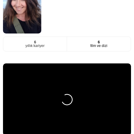
6
6
yıllık kariyer
film ve dizi