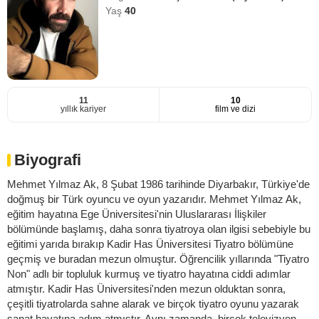
Yaş
40
11
10
yıllık kariyer
film ve dizi
Biyografi
Mehmet Yılmaz Ak, 8 Şubat 1986 tarihinde Diyarbakır, Türkiye'de
doğmuş bir Türk oyuncu ve oyun yazarıdır. Mehmet Yılmaz Ak,
eğitim hayatına Ege Üniversitesi'nin Uluslararası İlişkiler
bölümünde başlamış, daha sonra tiyatroya olan ilgisi sebebiyle bu
eğitimi yarıda bırakıp Kadir Has Üniversitesi Tiyatro bölümüne
geçmiş ve buradan mezun olmuştur. Öğrencilik yıllarında "Tiyatro
Non" adlı bir topluluk kurmuş ve tiyatro hayatına ciddi adımlar
atmıştır. Kadir Has Üniversitesi'nden mezun olduktan sonra,
çeşitli tiyatrolarda sahne alarak ve birçok tiyatro oyunu yazarak
sanat hayatına adım atmıştır. Aynı zamanda, birçok televizyon