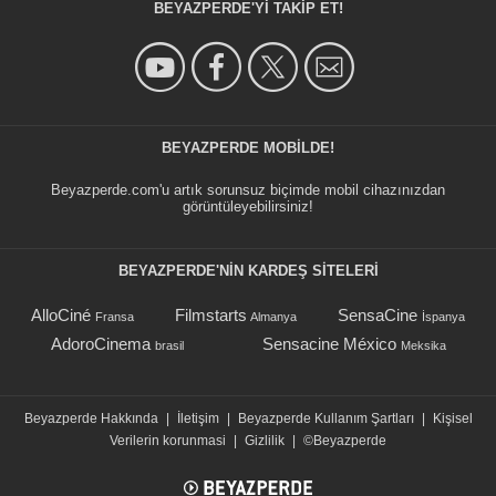
BEYAZPERDE'YI TAKIP ET!
BEYAZPERDE MOBILDE!
Beyazperde.com'u artık sorunsuz biçimde mobil cihazınızdan
görüntüleyebilirsiniz!
BEYAZPERDE'NIN KARDEŞ SİTELERİ
AlloCiné
Filmstarts
SensaCine
Fransa
Almanya
İspanya
AdoroCinema
Sensacine México
brasil
Meksika
Beyazperde Hakkında
|
İletişim
|
Beyazperde Kullanım Şartları
|
Kişisel
Verilerin korunmasi
|
Gizlilik
|
©Beyazperde