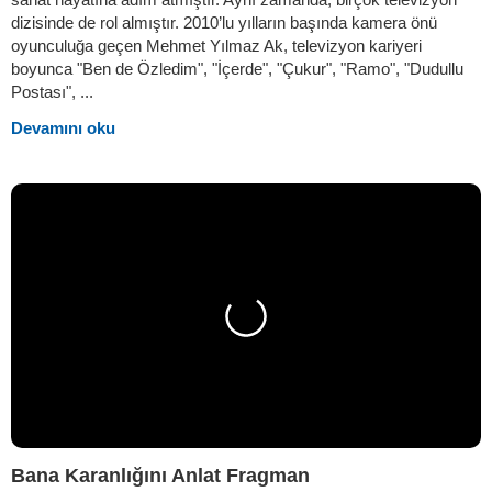
dizisinde de rol almıştır. 2010’lu yılların başında kamera önü
oyunculuğa geçen Mehmet Yılmaz Ak, televizyon kariyeri
boyunca "Ben de Özledim", "İçerde", "Çukur", "Ramo", "Dudullu
Postası", ...
Devamını oku
Bana Karanlığını Anlat Fragman