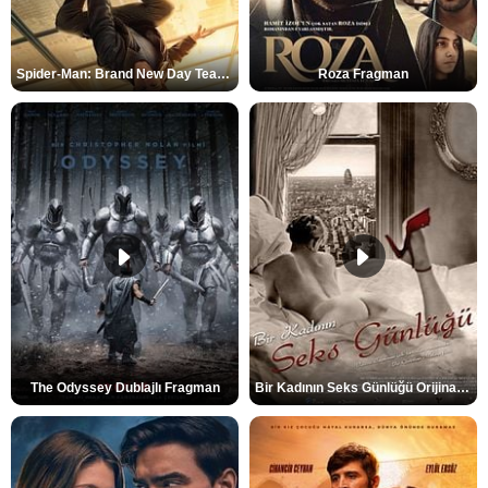
Spider-Man: Brand New Day Teaser
Roza Fragman
The Odyssey Dublajlı Fragman
Bir Kadının Seks Günlüğü Orijinal Fragman