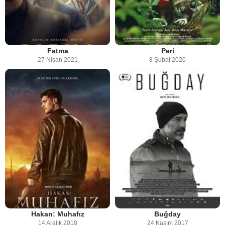
Fatma
Peri
27 Nisan 2021
8 Şubat 2020
Hakan: Muhafız
Buğday
14 Aralık 2018
24 Kasım 2017