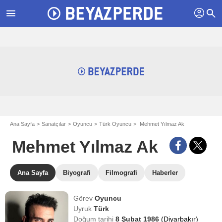
profil
menu
search
Ana Sayfa
Sanatçılar
Oyuncu
Türk Oyuncu
Mehmet Yılmaz Ak
Mehmet Yılmaz Ak
Ana Sayfa
Biyografi
Filmografi
Haberler
Görev
Oyuncu
Uyruk
Türk
Doğum tarihi
8 Şubat 1986
(Diyarbakır)