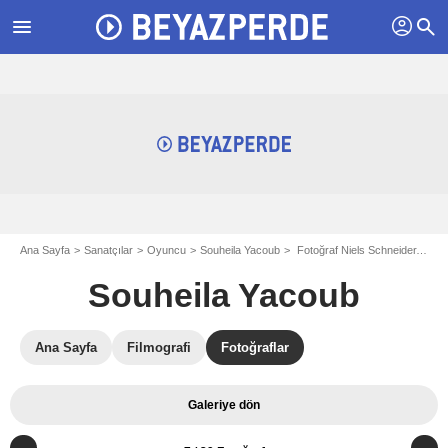
profil
menu
search
Ana Sayfa
Sanatçılar
Oyuncu
Souheila Yacoub
Fotoğraf Niels Schneider, Souheila Yacoub
Souheila Yacoub
Ana Sayfa
Filmografi
Fotoğraflar
Galeriye dön