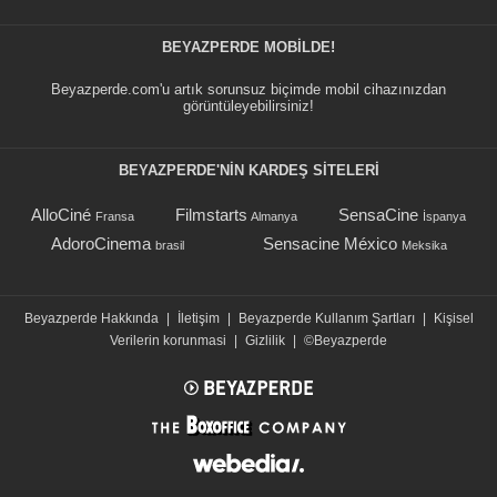
BEYAZPERDE MOBILDE!
Beyazperde.com'u artık sorunsuz biçimde mobil cihazınızdan
görüntüleyebilirsiniz!
BEYAZPERDE'NIN KARDEŞ SİTELERİ
AlloCiné
Filmstarts
SensaCine
Fransa
Almanya
İspanya
AdoroCinema
Sensacine México
brasil
Meksika
Beyazperde Hakkında
|
İletişim
|
Beyazperde Kullanım Şartları
|
Kişisel
Verilerin korunmasi
|
Gizlilik
|
©Beyazperde