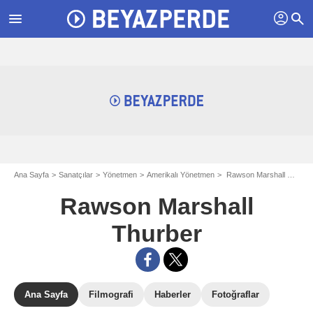
profil
menu
search
Ana Sayfa
Sanatçılar
Yönetmen
Amerikalı Yönetmen
Rawson Marshall Thurber
Rawson Marshall
Thurber
Ana Sayfa
Filmografi
Haberler
Fotoğraflar