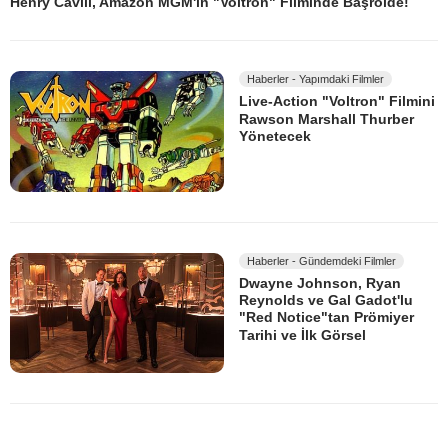
Henry Cavill, Amazon MGM'in "Voltron" Filminde Başrolde!
Haberler - Yapımdaki Filmler
Live-Action "Voltron" Filmini
Rawson Marshall Thurber
Yönetecek
Haberler - Gündemdeki Filmler
Dwayne Johnson, Ryan
Reynolds ve Gal Gadot'lu
"Red Notice"tan Prömiyer
Tarihi ve İlk Görsel