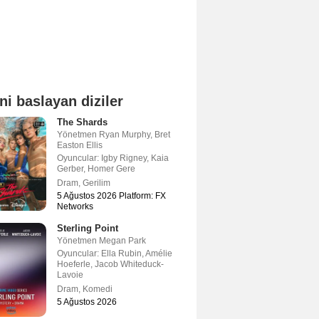
ni baslayan diziler
The Shards
Yönetmen
Ryan Murphy
,
Bret
Easton Ellis
Oyuncular:
Igby Rigney
,
Kaia
Gerber
,
Homer Gere
Dram
,
Gerilim
5 Ağustos 2026 Platform: FX
Networks
Sterling Point
Yönetmen
Megan Park
Oyuncular:
Ella Rubin
,
Amélie
Hoeferle
,
Jacob Whiteduck-
Lavoie
Dram
,
Komedi
5 Ağustos 2026