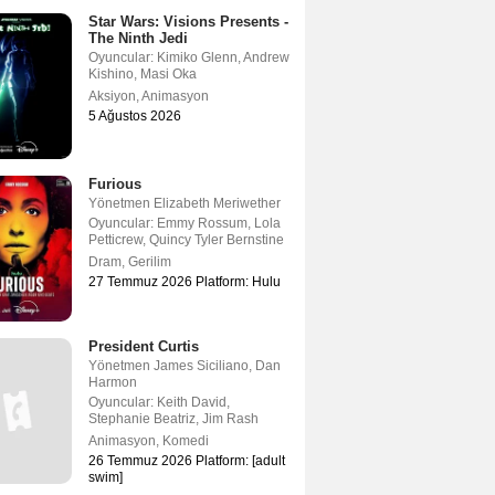
Star Wars: Visions Presents -
The Ninth Jedi
Oyuncular:
Kimiko Glenn
,
Andrew
Kishino
,
Masi Oka
Aksiyon
,
Animasyon
5 Ağustos 2026
Furious
Yönetmen
Elizabeth Meriwether
Oyuncular:
Emmy Rossum
,
Lola
Petticrew
,
Quincy Tyler Bernstine
Dram
,
Gerilim
27 Temmuz 2026 Platform: Hulu
President Curtis
Yönetmen
James Siciliano
,
Dan
Harmon
Oyuncular:
Keith David
,
Stephanie Beatriz
,
Jim Rash
Animasyon
,
Komedi
26 Temmuz 2026 Platform: [adult
swim]