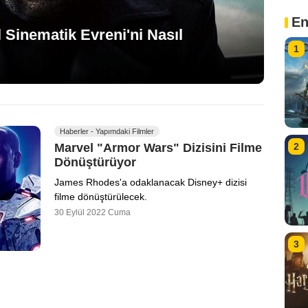
En
 Sinematik Evreni'ni Nasıl
1
Haberler - Yapımdaki Filmler
Marvel "Armor Wars" Dizisini Filme
2
Dönüştürüyor
James Rhodes'a odaklanacak Disney+ dizisi
filme dönüştürülecek.
30 Eylül 2022 Cuma
3