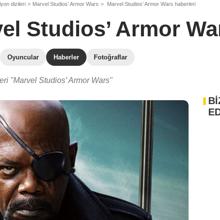
yon dizileri
Marvel Studios’ Armor Wars
Marvel Studios’ Armor Wars haberleri
el Studios’ Armor Wa
Oyuncular
Haberler
Fotoğraflar
eri "Marvel Studios’ Armor Wars"
Bİ
ED