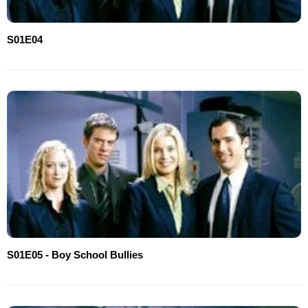
S01E04
S01E05 - Boy School Bullies