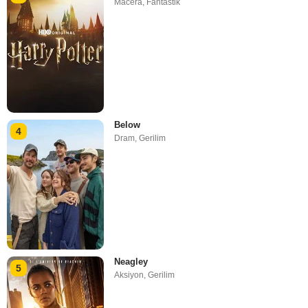
Macera
,
Fantastik
Below
4
Dram
,
Gerilim
Neagley
5
Aksiyon
,
Gerilim