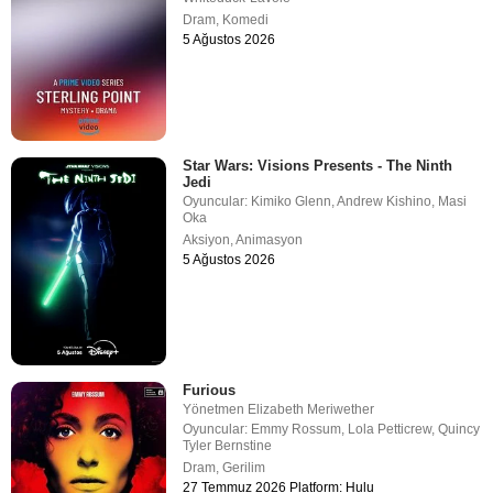
Dram
,
Komedi
5 Ağustos 2026
Star Wars: Visions Presents - The Ninth
Jedi
Oyuncular:
Kimiko Glenn
,
Andrew Kishino
,
Masi
Oka
Aksiyon
,
Animasyon
5 Ağustos 2026
Furious
Yönetmen
Elizabeth Meriwether
Oyuncular:
Emmy Rossum
,
Lola Petticrew
,
Quincy
Tyler Bernstine
Dram
,
Gerilim
27 Temmuz 2026 Platform: Hulu