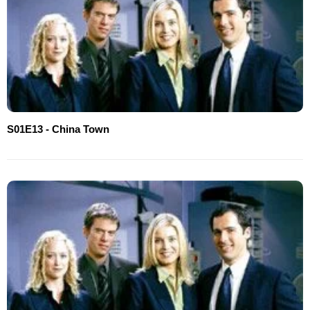
S01E13 - China Town