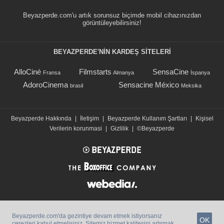
Beyazperde.com'u artık sorunsuz biçimde mobil cihazınızdan
görüntüleyebilirsiniz!
BEYAZPERDE'NIN KARDEŞ SİTELERİ
AlloCiné
Filmstarts
SensaCine
Fransa
Almanya
İspanya
AdoroCinema
Sensacine México
brasil
Meksika
Beyazperde Hakkında
|
İletişim
|
Beyazperde Kullanım Şartları
|
Kişisel
Verilerin korunmasi
|
Gizlilik
|
©Beyazperde
Beyazperde.com'da gezintiye devam etmek istiyorsanız
OK
çerezleri kabul etmelisiniz. Sitemiz hizmet kalitesini artırmak