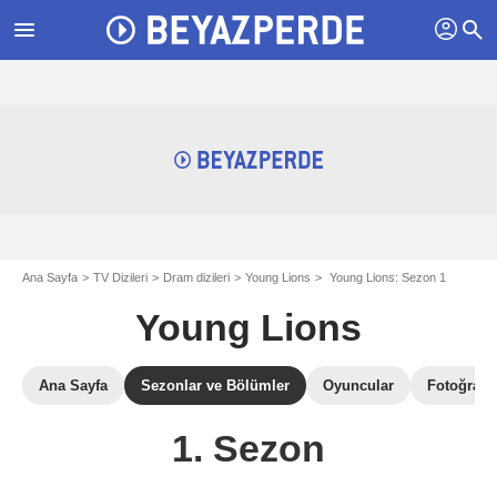
profil
menu
search
Ana Sayfa
TV Dizileri
Dram dizileri
Young Lions
Young Lions: Sezon 1
Young Lions
Ana Sayfa
Sezonlar ve Bölümler
Oyuncular
Fotoğrafla
1. Sezon