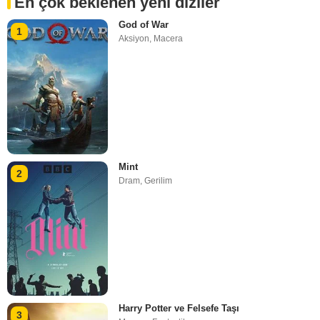
En çok beklenen yeni diziler
God of War
1
Aksiyon
,
Macera
Mint
2
Dram
,
Gerilim
Harry Potter ve Felsefe Taşı
3