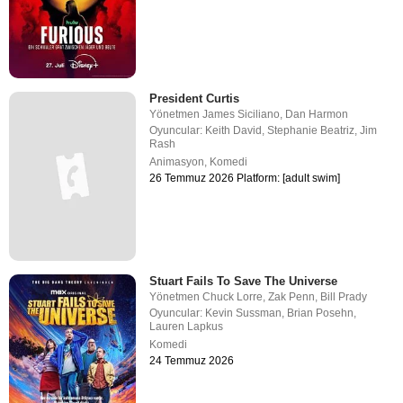
President Curtis
Yönetmen
James Siciliano
,
Dan Harmon
Oyuncular:
Keith David
,
Stephanie Beatriz
,
Jim
Rash
Animasyon
,
Komedi
26 Temmuz 2026 Platform: [adult swim]
Stuart Fails To Save The Universe
Yönetmen
Chuck Lorre
,
Zak Penn
,
Bill Prady
Oyuncular:
Kevin Sussman
,
Brian Posehn
,
Lauren Lapkus
Komedi
24 Temmuz 2026