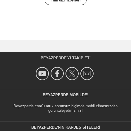
Tüm dizi haberleri
- Bölüm :
15
Grant Page
Frank Wallace
- Bölüm :
21
Owen McKenna (I)
Ron
- Bölüm :
14
Kick Gurry
Danny Marx
- Bölüm :
22
BEYAZPERDE'YI TAKIP ET!
Steven Vidler
Brian Graham
- Bölüm :
18
Ian Watkin
commissaire
- Bölüm :
11
BEYAZPERDE MOBILDE!
Martin Grelis
Paul Barton
Beyazperde.com'u artık sorunsuz biçimde mobil cihazınızdan
- Bölüm :
22
görüntüleyebilirsiniz!
BEYAZPERDE'NIN KARDEŞ SİTELERİ