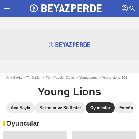
profil
menu
search
Ana Sayfa
TV Dizileri
Tüm Popüler Diziler
Young Lions
Young Lions S01
Youn
Young Lions
Ana Sayfa
Sezonlar ve Bölümler
Oyuncular
Fotoğrafla
Oyuncular