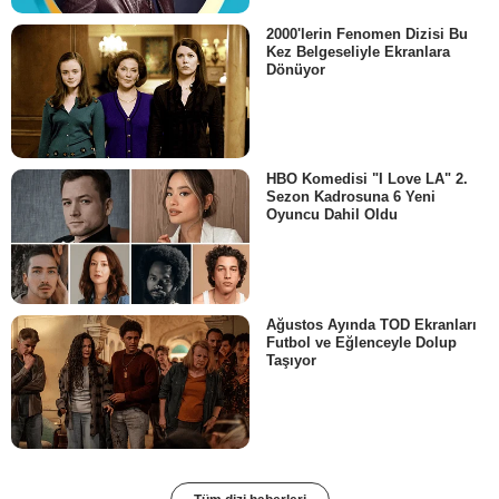
- Bölüm :
13
2000'lerin Fenomen Dizisi Bu
Marta Dusseldorp
Kez Belgeseliyle Ekranlara
Catherine McGregor
Dönüyor
- Bölüm :
5
Jack Finsterer
Tony Kennedy
- Bölüm :
17
HBO Komedisi "I Love LA" 2.
John Andrews
Sezon Kadrosuna 6 Yeni
Ray Stubbings
Oyuncu Dahil Oldu
- Bölüm :
8
Imelda Corcoran
Judith Roswell
- Bölüm :
13
Ağustos Ayında TOD Ekranları
David Campbell
Grant Fisher
Futbol ve Eğlenceyle Dolup
Taşıyor
- Bölüm :
19
Ned Lander
Lyle Hinks
- Bölüm :
14
Justin Rosniak
Noel Jarvine