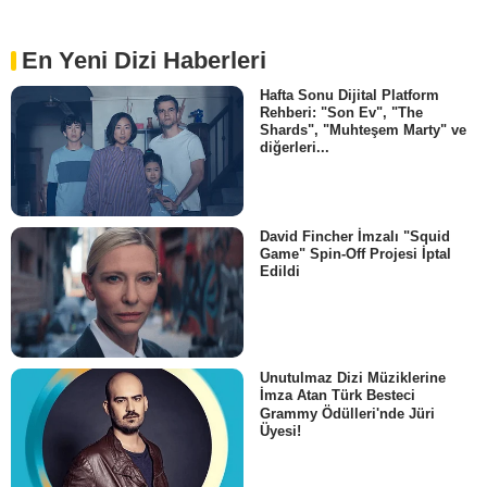
Christine Malouf
- Bölüm :
1
-
2
En Yeni Dizi Haberleri
Sandy Winton
Ian Martin
Hafta Sonu Dijital Platform
- Bölüm :
15
-
20
Rehberi: "Son Ev", "The
John Waters (III)
Shards", "Muhteşem Marty" ve
Bill Martin
diğerleri...
- Bölüm :
11
-
13
Paul Barry
Steve Clark
David Fincher İmzalı "Squid
- Bölüm :
5
Game" Spin-Off Projesi İptal
Paul Caesar
Edildi
Percy Kennedy
- Bölüm :
17
Ryan Johnson
Alex Brooks
- Bölüm :
5
Unutulmaz Dizi Müziklerine
İmza Atan Türk Besteci
Sheree Da Costa
Grammy Ödülleri'nde Jüri
Fiona Destin
Üyesi!
- Bölüm :
12
Eddie Arya
Omed Alassadi