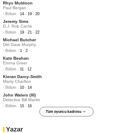
Rhys Muldoon
Paul Bergan
- Bölüm :
14
-
19
-
20
Jeremy Sims
D.J. Rob Carne
- Bölüm :
19
-
21
-
22
Michael Butcher
Dét Dave Murphy
- Bölüm :
1
-
2
Kate Beahan
Emma Greer
- Bölüm :
11
-
12
Kieran Darcy-Smith
Marty Charlton
- Bölüm :
10
-
14
John Waters (III)
Detective Bill Martin
- Bölüm :
15
-
16
Tüm oyuncu kadrosu
John Waters (III)
Det. Bill Martin
Yazar
- Bölüm :
19
-
20