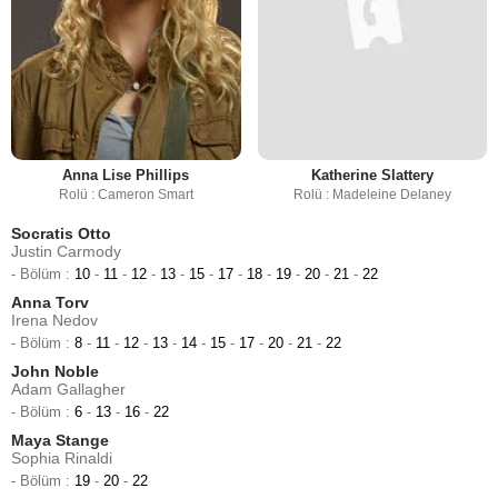
Anna Lise Phillips
Katherine Slattery
Rolü : Cameron Smart
Rolü : Madeleine Delaney
Socratis Otto
Justin Carmody
- Bölüm :
10
-
11
-
12
-
13
-
15
-
17
-
18
-
19
-
20
-
21
-
22
Anna Torv
Irena Nedov
- Bölüm :
8
-
11
-
12
-
13
-
14
-
15
-
17
-
20
-
21
-
22
John Noble
Adam Gallagher
- Bölüm :
6
-
13
-
16
-
22
Maya Stange
Sophia Rinaldi
- Bölüm :
19
-
20
-
22