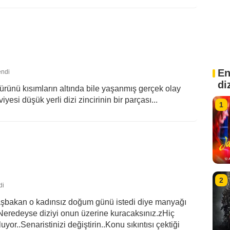
En
endi
di
 ürünü kısımların altında bile yaşanmış gerçek olay
iyesi düşük yerli dizi zincirinin bir parçası...
1
2
di
 başbakan o kadınsız doğum günü istedi diye manyağı
..Neredeyse diziyi onun üzerine kuracaksınız.zHiç
r..Senaristinizi değiştirin..Konu sıkıntısı çektiği