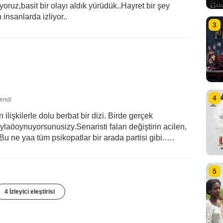
iyoruz,basit bir olayı aldık yürüdük..Hayret bir şey
insanlarda izliyor..
3
4
lendi
işkilerle dolu berbat bir dizi. Birde gerçek
ylaöoynuyorsunusizy.Senaristi falan değiştirin acilen,
. Bu ne yaa tüm psikopatlar bir arada partisi gibi.….
5
4 İzleyici eleştirisi