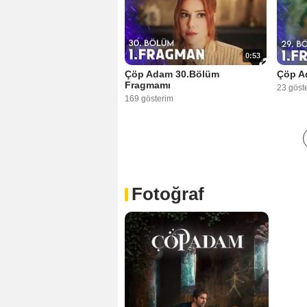
0:53
Çöp Adam 30.Bölüm
Çöp A
Fragmamı
23 göst
169 gösterim
Fotoğraf