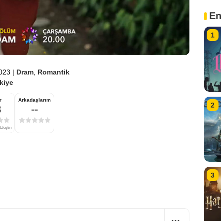
En
1
2023
|
Dram
,
Romantik
kiye
r
Arkadaşlarım
2
8
--
Eleştiri
3