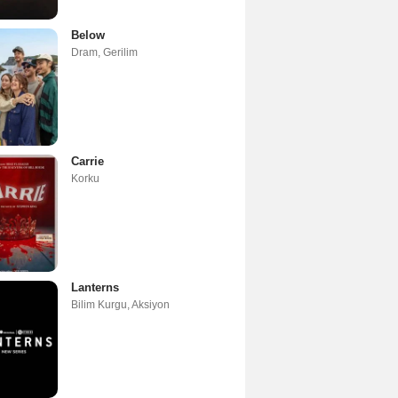
Below
Dram
,
Gerilim
Carrie
Korku
Lanterns
Bilim Kurgu
,
Aksiyon