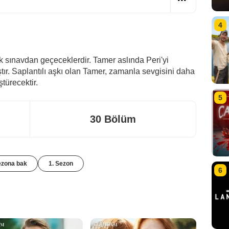
4
ok sınavdan geçeceklerdir. Tamer aslında Peri'yi
tır. Saplantılı aşkı olan Tamer, zamanla sevgisini daha
ürecektir.
5
30 Bölüm
ezona bak
1. Sezon
6