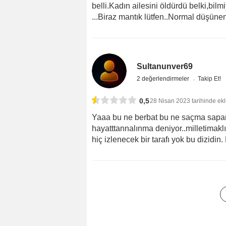
belli.Kadın ailesini öldürdü belki,bilm
...Biraz mantık lütfen..Normal düşünen 
Sultanunver69
2 değerlendirmeler
Takip Et!
0,5
28 Nisan 2023 tarihinde ek
Yaaa bu ne berbat bu ne saçma sapan il
hayatttannalınma deniyor..milletimaklı
hiç izlenecek bir tarafı yok bu dizidin