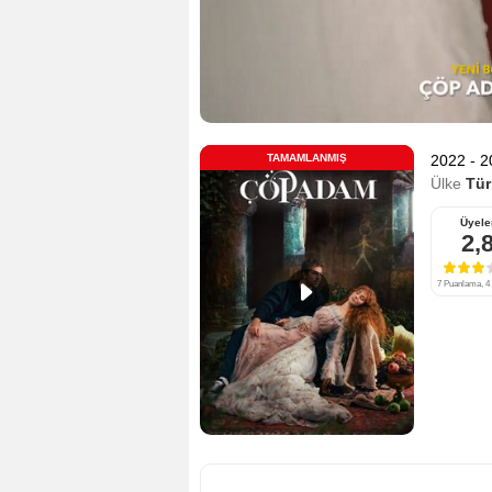
TAMAMLANMIŞ
2022 - 
Ülke
Tür
Üyele
2,
7 Puanlama, 4 