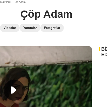
 dizileri
Çöp Adam
Çöp Adam
Videolar
Yorumlar
Fotoğraflar
Bİ
ED