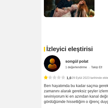
İzleyici eleştirisi
songül polat
1 değerlendirme
Takip Et!
1,0
29 Eylül 2023 tarihinde ekl
Ben hayatımda bu kadar saçma gereks
zamanını alarak gereksiz şeyler izleme
seviniyorum ki en azından kanal değişt
gördüğümde hissettiğim o iğrenç duy