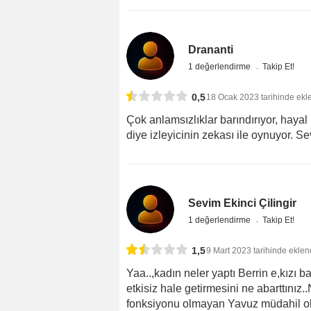
Drananti
1 değerlendirme
Takip Et!
0,5
18 Ocak 2023 tarihinde ekl
Çok anlamsızlıklar barındırıyor, hayal
diye izleyicinin zekası ile oynuyor. Sev
Sevim Ekinci Çilingir
1 değerlendirme
Takip Et!
1,5
9 Mart 2023 tarihinde eklen
Yaa..,kadın neler yaptı Berrin e,kızı
etkisiz hale getirmesini ne abarttınız
fonksiyonu olmayan Yavuz müdahil oluyo