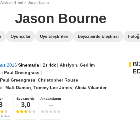
Aksiyon filmleri
Jason Bourne
Jason Bourne
r
Oyuncular
Üye Eleştirileri
Beyazperde Eleştirisi
Fotoğr
Bİ
muz 2016
Sinemada
|
2s 4dk
|
Aksiyon
,
Gerilim
ED
en
Paul Greengrass
|
Paul Greengrass
,
Christopher Rouse
r:
Matt Damon
,
Tommy Lee Jones
,
Alicia Vikander
er
Beyazperde
Arkadaşlarım
8
3,0
--
17 Eleştiri