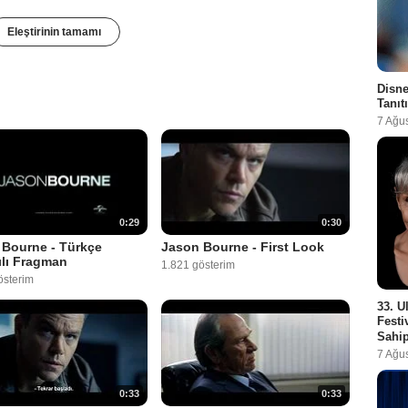
Eleştirinin tamamı
Disne
Tanıt
7 Ağu
0:29
0:30
 Bourne - Türkçe
Jason Bourne - First Look
ılı Fragman
1.821 gösterim
österim
33. U
Festi
Sahip
7 Ağu
0:33
0:33