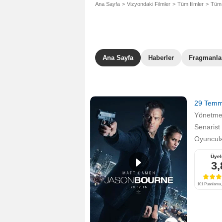
Ana Sayfa
Vizyondaki Filmler
Tüm filmler
Tüm 
Ana Sayfa
Haberler
Fragmanla
29 Tem
Yönetm
Senarist
Oyuncula
Üyel
3,
101 Puanlama, 