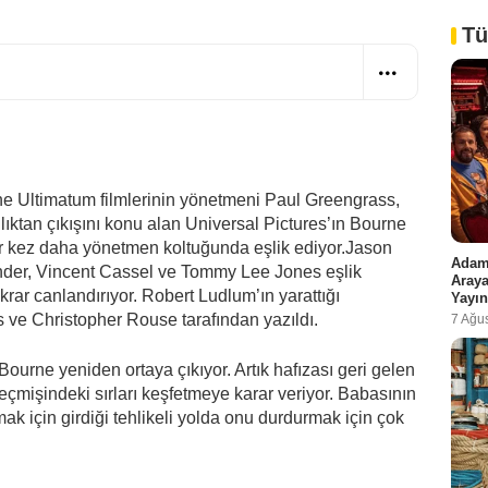
Tü
 Ultimatum filmlerinin yönetmeni Paul Greengrass,
lıktan çıkışını konu alan Universal Pictures’ın Bourne
r kez daha yönetmen koltuğunda eşlik ediyor.Jason
Adam 
nder, Vincent Cassel ve Tommy Lee Jones eşlik
Araya
krar canlandırıyor. Robert Ludlum’ın yarattığı
Yayın
 ve Christopher Rouse tarafından yazıldı.
7 Ağu
urne yeniden ortaya çıkıyor. Artık hafızası geri gelen
çmişindeki sırları keşfetmeye karar veriyor. Babasının
k için girdiği tehlikeli yolda onu durdurmak için çok