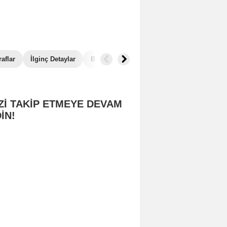
aflar
İlginç Detaylar
Box Office
Benzer Filmler
Zİ TAKİP ETMEYE DEVAM
İN!