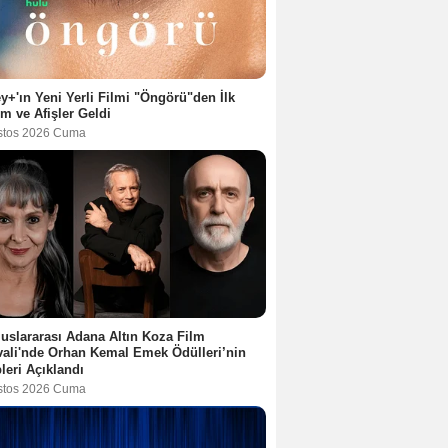
y+'ın Yeni Yerli Filmi "Öngörü"den İlk
ım ve Afişler Geldi
stos 2026 Cuma
luslararası Adana Altın Koza Film
vali'nde Orhan Kemal Emek Ödülleri’nin
leri Açıklandı
stos 2026 Cuma