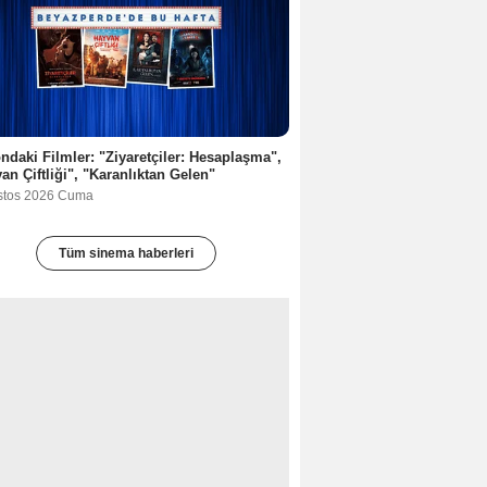
ndaki Filmler: "Ziyaretçiler: Hesaplaşma",
an Çiftliği", "Karanlıktan Gelen"
stos 2026 Cuma
Tüm sinema haberleri