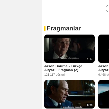
Fragmanlar
2:14
Jason Bourne - Türkçe
Jason
Altyazılı Fragman (2)
Altyaz
121.117 gösterim
6.468 g
0:30