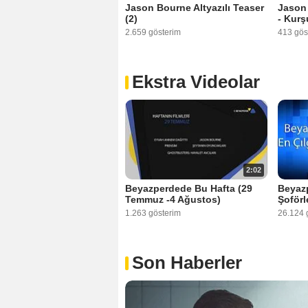
Jason Bourne Altyazılı Teaser
Jason 
(2)
- Kurş
2.659 gösterim
413 gös
Ekstra Videolar
2:02
Beyazperdede Bu Hafta (29
Beyazp
Temmuz -4 Ağustos)
Şoförle
1.263 gösterim
26.124 
Son Haberler