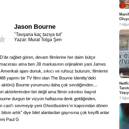
i
Manif
Oluy
7 Ağu
Jason Bourne
"Tavşana kaç tazıya tut"
Yazar: Murat Tolga Şen
de rağbet gören, devam filmlerine her daim bütçe
 macerası ama ben JB markasının orijinalinin yani James
Amerikalı ajanı donuk, sıkıcı ve ruhsuz bulurum, filmlerini
88 yapımı bir TV filmi olan The Bourne Identity’deki
Netfl
nin aktörü) Bourne yorumunu daha çok sevdiğimden…
Tanı
 aktörlerimden biri değil ama filmin sıkıntısı başrol
Yaşıy
7 Ağu
rne durgun bir vizyon haftasına denk geldiğinden,
an cast’ı sevmeyip yeni Ghostbusters’ın kapısından dönen
t bitsin artık” diye bilet alanlardan gayrısına çok keyifli anlar
eni Paul G