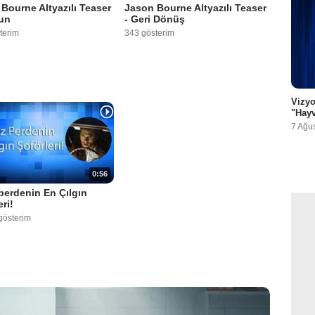
Bourne Altyazılı Teaser
Jason Bourne Altyazılı Teaser
un
- Geri Dönüş
terim
343 gösterim
Vizyo
"Hayv
7 Ağu
0:56
erdenin En Çılgın
ri!
gösterim