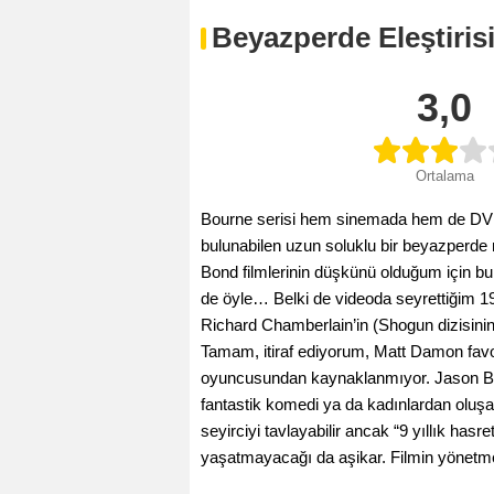
Beyazperde Eleştiris
3,0
Ortalama
Bourne serisi hem sinemada hem de DVD’
bulunabilen uzun soluklu bir beyazperde
Bond filmlerinin düşkünü olduğum için bu 
de öyle… Belki de videoda seyrettiğim 19
Richard Chamberlain’in (Shogun dizisi
Tamam, itiraf ediyorum, Matt Damon favori
oyuncusundan kaynaklanmıyor. Jason Bou
fantastik komedi ya da kadınlardan oluş
seyirciyi tavlayabilir ancak “9 yıllık hasre
yaşatmayacağı da aşikar. Filmin yönetm