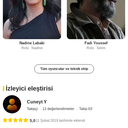
Nadine Labaki
Fadi Youssef
Rolü : Nadine
Rolü : Selim
Tüm oyuncular ve teknik ekip
İzleyici eleştirisi
Cuneyt Y
Takipçi
12 değerlendirmeler
Takip Et!
5,0
11 Şubat 2019 tarihinde eklendi