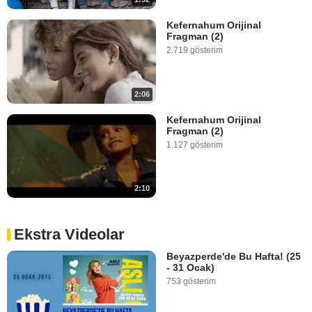
Kefernahum Orijinal
Fragman (2)
2.719 gösterim
2:06
Kefernahum Orijinal
Fragman (2)
1.127 gösterim
2:10
Ekstra Videolar
Beyazperde'de Bu Hafta! (25
- 31 Ocak)
753 gösterim