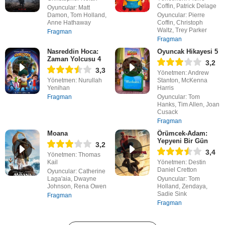
Coffin, Patrick Delage
Oyuncular: Matt
Damon, Tom Holland,
Oyuncular: Pierre
Anne Hathaway
Coffin, Christoph
Waltz, Trey Parker
Fragman
Fragman
Nasreddin Hoca:
Oyuncak Hikayesi 5
Zaman Yolcusu 4
3,2
3,3
Yönetmen: Andrew
Yönetmen: Nurullah
Stanton, McKenna
Yenihan
Harris
Fragman
Oyuncular: Tom
Hanks, Tim Allen, Joan
Cusack
Fragman
Moana
Örümcek-Adam:
Yepyeni Bir Gün
3,2
3,4
Yönetmen: Thomas
Kail
Yönetmen: Destin
Daniel Cretton
Oyuncular: Catherine
Laga'aia, Dwayne
Oyuncular: Tom
Johnson, Rena Owen
Holland, Zendaya,
Sadie Sink
Fragman
Fragman