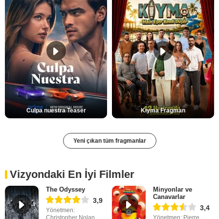
Culpa nuestra Teaser
Kıyma Fragman
Yeni çıkan tüm fragmanlar
Vizyondaki En İyi Filmler
The Odyssey
Minyonlar ve
Canavarlar
3,9
3,4
Yönetmen:
Christopher Nolan
Yönetmen: Pierre