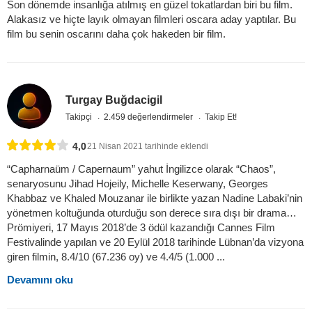
Son dönemde insanlığa atılmış en güzel tokatlardan biri bu film.
Alakasız ve hiçte layık olmayan filmleri oscara aday yaptılar. Bu
film bu senin oscarını daha çok hakeden bir film.
Turgay Buğdacigil
Takipçi
2.459 değerlendirmeler
Takip Et!
4,0
21 Nisan 2021 tarihinde eklendi
“Capharnaüm / Capernaum” yahut İngilizce olarak “Chaos”,
senaryosunu Jihad Hojeily, Michelle Keserwany, Georges
Khabbaz ve Khaled Mouzanar ile birlikte yazan Nadine Labaki’nin
yönetmen koltuğunda oturduğu son derece sıra dışı bir drama…
Prömiyeri, 17 Mayıs 2018’de 3 ödül kazandığı Cannes Film
Festivalinde yapılan ve 20 Eylül 2018 tarihinde Lübnan’da vizyona
giren filmin, 8.4/10 (67.236 oy) ve 4.4/5 (1.000 ...
Devamını oku