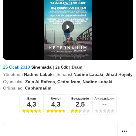
25 Ocak 2019
Sinemada
|
2s 0dk
|
Dram
Yönetmen
Nadine Labaki
Senarist
Nadine Labaki
,
Jihad Hojeily
|
Oyuncular:
Zain Al Rafeea
,
Cedra Izam
,
Nadine Labaki
Orijinal adı
Capharnaüm
Basın
Üyeler
Beyazperde
Arkadaşlarım
4,3
4,3
2,5
--