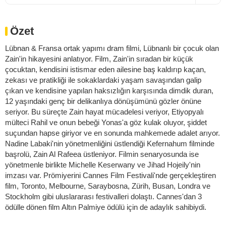
Özet
Lübnan & Fransa ortak yapımı dram filmi, Lübnanlı bir çocuk olan
Zain'in hikayesini anlatıyor. Film, Zain'in sıradan bir küçük
çocuktan, kendisini istismar eden ailesine baş kaldırıp kaçan,
zekası ve pratikliği ile sokaklardaki yaşam savaşından galip
çıkan ve kendisine yapılan haksızlığın karşısında dimdik duran,
12 yaşındaki genç bir delikanlıya dönüşümünü gözler önüne
seriyor. Bu süreçte Zain hayat mücadelesi veriyor, Etiyopyalı
mülteci Rahil ve onun bebeği Yonas'a göz kulak oluyor, şiddet
suçundan hapse giriyor ve en sonunda mahkemede adalet arıyor.
Nadine Labaki'nin yönetmenliğini üstlendiği Kefernahum filminde
başrolü, Zain Al Rafeea üstleniyor. Filmin senaryosunda ise
yönetmenle birlikte Michelle Keserwany ve Jihad Hojeily'nin
imzası var. Prömiyerini Cannes Film Festivali'nde gerçekleştiren
film, Toronto, Melbourne, Saraybosna, Zürih, Busan, Londra ve
Stockholm gibi uluslararası festivalleri dolaştı. Cannes'dan 3
ödülle dönen film Altın Palmiye ödülü için de adaylık sahibiydi.