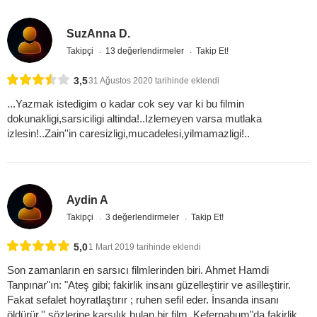
SuzAnna D.
Takipçi
13 değerlendirmeler
Takip Et!
3,5
31 Ağustos 2020 tarihinde eklendi
...Yazmak istedigim o kadar cok sey var ki bu filmin
dokunakligi,sarsiciligi altinda!..Izlemeyen varsa mutlaka
izlesin!..Zain''in caresizligi,mucadelesi,yilmamazligi!..
Aydin A
Takipçi
3 değerlendirmeler
Takip Et!
5,0
1 Mart 2019 tarihinde eklendi
Son zamanların en sarsıcı filmlerinden biri. Ahmet Hamdi
Tanpınar"ın: "Ateş gibi; fakirlik insanı güzelleştirir ve asilleştirir.
Fakat sefalet hoyratlaştırır ; ruhen sefil eder. İnsanda insanı
öldürür.'' sözlerine karşılık bulan bir film. Kefernahum"da fakirlik