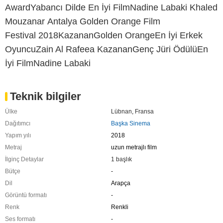
AwardYabancı Dilde En İyi FilmNadine Labaki Khaled
Mouzanar Antalya Golden Orange Film
Festival 2018KazananGolden OrangeEn İyi Erkek
OyuncuZain Al Rafeea KazananGenç Jüri ÖdülüEn
İyi FilmNadine Labaki
Teknik bilgiler
Ülke
Lübnan
,
Fransa
Dağıtımcı
Başka Sinema
Yapım yılı
2018
Metraj
uzun metrajlı film
İlginç Detaylar
1 başlık
Bütçe
-
Dil
Arapça
Görüntü formatı
-
Renk
Renkli
Ses formatı
-