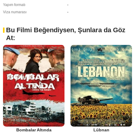
Yapım formatı
-
Viza numarası
-
Bu Filmi Beğendiysen, Şunlara da Göz
At:
Bombalar Altında
Lübnan