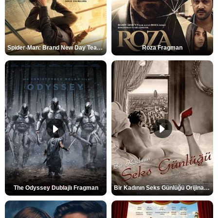
Spider-Man: Brand New Day Teaser
Roza Fragman
The Odyssey Dublajlı Fragman
Bir Kadının Seks Günlüğü Orijinal Fragman