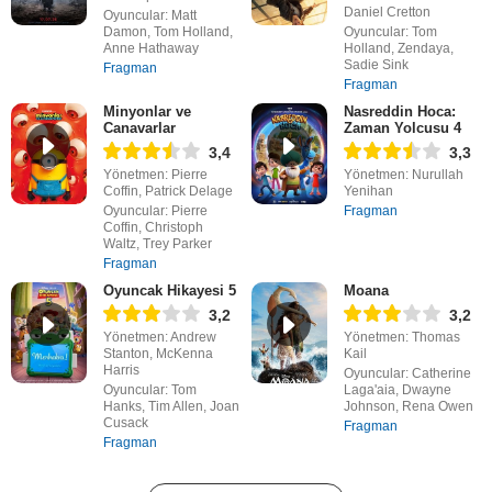
Daniel Cretton
Oyuncular: Matt
Damon, Tom Holland,
Oyuncular: Tom
Anne Hathaway
Holland, Zendaya,
Sadie Sink
Fragman
Fragman
Minyonlar ve
Nasreddin Hoca:
Canavarlar
Zaman Yolcusu 4
3,4
3,3
Yönetmen: Pierre
Yönetmen: Nurullah
Coffin, Patrick Delage
Yenihan
Oyuncular: Pierre
Fragman
Coffin, Christoph
Waltz, Trey Parker
Fragman
Oyuncak Hikayesi 5
Moana
3,2
3,2
Yönetmen: Andrew
Yönetmen: Thomas
Stanton, McKenna
Kail
Harris
Oyuncular: Catherine
Oyuncular: Tom
Laga'aia, Dwayne
Hanks, Tim Allen, Joan
Johnson, Rena Owen
Cusack
Fragman
Fragman