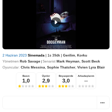
2 Haziran 2023
Sinemada
|
1s 39dk
|
Gerilim
,
Korku
Yönetmen
Rob Savage
Senarist
Mark Heyman
,
Scott Beck
|
Oyuncular:
Chris Messina
,
Sophie Thatcher
,
Vivien Lyra Blair
Basın
Üyeler
Beyazperde
Arkadaşlarım
1,0
2,9
3,0
--