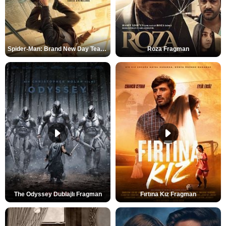
Spider-Man: Brand New Day Teaser
Roza Fragman
The Odyssey Dublajlı Fragman
Fırtına Kız Fragman