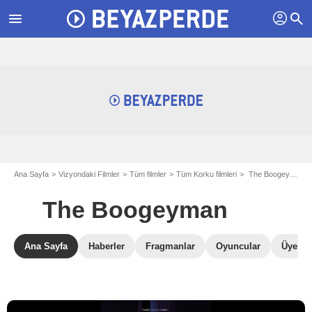
profil
menu
search
Ana Sayfa
Vizyondaki Filmler
Tüm filmler
Tüm Korku filmleri
The Boogeyman
The Boogeyman
Ana Sayfa
Haberler
Fragmanlar
Oyuncular
Üye Ele