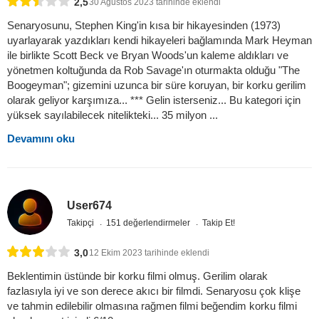
2,5
30 Ağustos 2023 tarihinde eklendi
Senaryosunu, Stephen King'in kısa bir hikayesinden (1973)
uyarlayarak yazdıkları kendi hikayeleri bağlamında Mark Heyman
ile birlikte Scott Beck ve Bryan Woods'un kaleme aldıkları ve
yönetmen koltuğunda da Rob Savage'ın oturmakta olduğu "The
Boogeyman"; gizemini uzunca bir süre koruyan, bir korku gerilim
olarak geliyor karşımıza... *** Gelin isterseniz... Bu kategori için
yüksek sayılabilecek nitelikteki... 35 milyon ...
Devamını oku
User674
Takipçi
151 değerlendirmeler
Takip Et!
3,0
12 Ekim 2023 tarihinde eklendi
Beklentimin üstünde bir korku filmi olmuş. Gerilim olarak
fazlasıyla iyi ve son derece akıcı bir filmdi. Senaryosu çok klişe
ve tahmin edilebilir olmasına rağmen filmi beğendim korku filmi