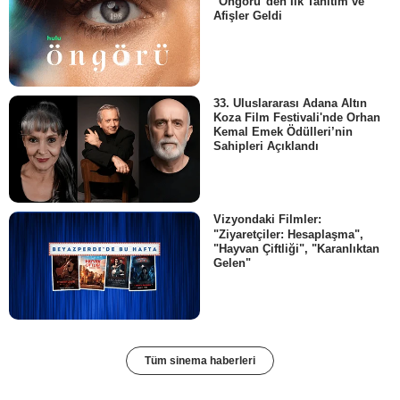
"Öngörü"den İlk Tanıtım ve
Afişler Geldi
33. Uluslararası Adana Altın
Koza Film Festivali'nde Orhan
Kemal Emek Ödülleri’nin
Sahipleri Açıklandı
Vizyondaki Filmler:
"Ziyaretçiler: Hesaplaşma",
"Hayvan Çiftliği", "Karanlıktan
Gelen"
Tüm sinema haberleri