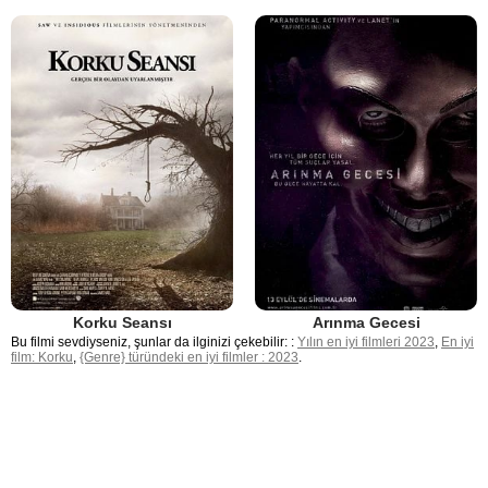
Korku Seansı
Arınma Gecesi
Bu filmi sevdiyseniz, şunlar da ilginizi çekebilir: :
Yılın en iyi filmleri 2023
,
En iyi
film: Korku
,
{Genre} türündeki en iyi filmler : 2023
.