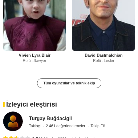
Vivien Lyra Blair
David Dastmalchian
Rolü : Sawyer
Rolü : Lester
Tüm oyuncular ve teknik ekip
İzleyici eleştirisi
Turgay Buğdacigil
Takipçi
2.461 değerlendirmeler
Takip Et!