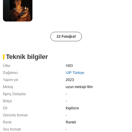
22 Fotoğraf
Teknik bilgiler
Ülke
ABD
Dağıtımcı
UIP Türkiye
Yapım yılı
2023
Metraj
uzun metrajlı film
İlginç Detaylar
-
Bütçe
-
Dil
İngilizce
Görüntü formatı
-
Renk
Renkli
Ses formatı
-