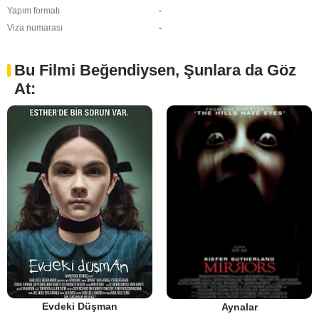
Yapım formatı
-
Viza numarası
-
Bu Filmi Beğendiysen, Şunlara da Göz
At:
Evdeki Düşman
Aynalar