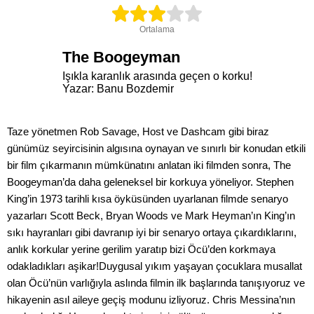
Ortalama
The Boogeyman
Işıkla karanlık arasında geçen o korku!
Yazar: Banu Bozdemir
Taze yönetmen Rob Savage, Host ve Dashcam gibi biraz
günümüz seyircisinin algısına oynayan ve sınırlı bir konudan etkili
bir film çıkarmanın mümkünatını anlatan iki filmden sonra, The
Boogeyman’da daha geleneksel bir korkuya yöneliyor. Stephen
King’in 1973 tarihli kısa öyküsünden uyarlanan filmde senaryo
yazarları Scott Beck, Bryan Woods ve Mark Heyman’ın King’ın
sıkı hayranları gibi davranıp iyi bir senaryo ortaya çıkardıklarını,
anlık korkular yerine gerilim yaratıp bizi Öcü’den korkmaya
odakladıkları aşikar!Duygusal yıkım yaşayan çocuklara musallat
olan Öcü’nün varlığıyla aslında filmin ilk başlarında tanışıyoruz ve
hikayenin asıl aileye geçiş modunu izliyoruz. Chris Messina’nın