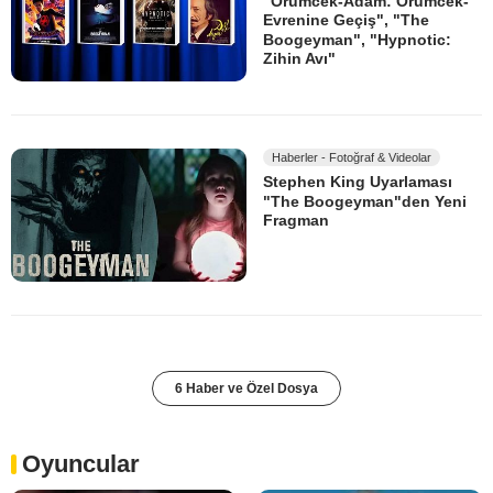
"Örümcek-Adam: Örümcek-
Evrenine Geçiş", "The
Boogeyman", "Hypnotic:
Zihin Avı"
Haberler - Fotoğraf & Videolar
Stephen King Uyarlaması
"The Boogeyman"den Yeni
Fragman
6 Haber ve Özel Dosya
Oyuncular