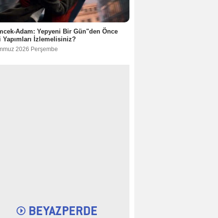
mcek-Adam: Yepyeni Bir Gün"den Önce
 Yapımları İzlemelisiniz?
mmuz 2026 Perşembe