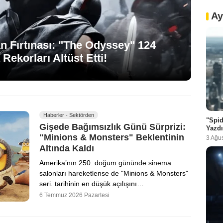
Ay
n Fırtınası: "The Odyssey" 124
 Rekorları Altüst Etti!
Haberler - Sektörden
"Spid
Gişede Bağımsızlık Günü Sürprizi:
Yazdı
"Minions & Monsters" Beklentinin
3 Ağu
Altında Kaldı
Amerika’nın 250. doğum gününde sinema
salonları hareketlense de "Minions & Monsters"
seri. tarihinin en düşük açılışını…
6 Temmuz 2026 Pazartesi