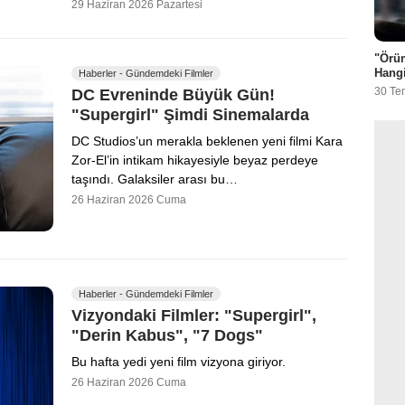
29 Haziran 2026 Pazartesi
"Örü
Hangi
Haberler - Gündemdeki Filmler
30 Te
DC Evreninde Büyük Gün!
"Supergirl" Şimdi Sinemalarda
DC Studios’un merakla beklenen yeni filmi Kara
Zor-El’in intikam hikayesiyle beyaz perdeye
taşındı. Galaksiler arası bu…
26 Haziran 2026 Cuma
Haberler - Gündemdeki Filmler
Vizyondaki Filmler: "Supergirl",
"Derin Kabus", "7 Dogs"
Bu hafta yedi yeni film vizyona giriyor.
26 Haziran 2026 Cuma