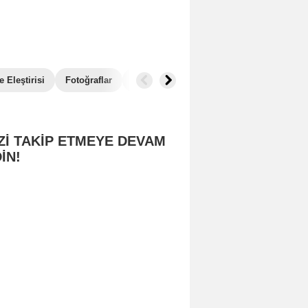
 Eleştirisi
Fotoğraflar
Box Office
Benzer Filmler
Zİ TAKİP ETMEYE DEVAM
İN!