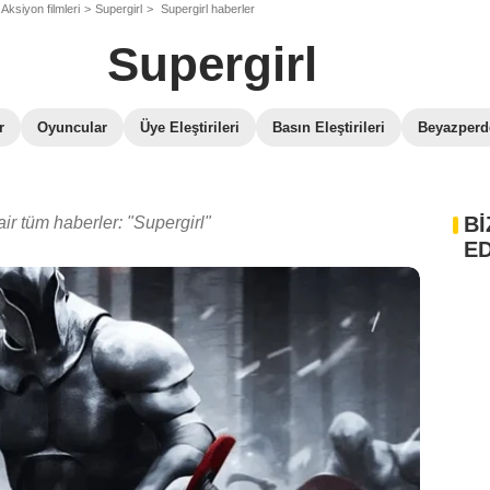
Aksiyon filmleri
Supergirl
Supergirl haberler
Supergirl
r
Oyuncular
Üye Eleştirileri
Basın Eleştirileri
Beyazperde
Bİ
air tüm haberler: "Supergirl"
ED