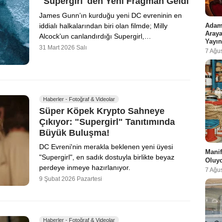
"Supergirl"den Yeni Fragman Geldi
James Gunn’ın kurduğu yeni DC evreninin en
Adam 
iddialı halkalarından biri olan filmde; Milly
Araya
Alcock’un canlandırdığı Supergirl,…
Yayın
31 Mart 2026 Salı
7 Ağu
Haberler - Fotoğraf & Videolar
Süper Köpek Krypto Sahneye
Çıkıyor: "Supergirl" Tanıtımında
Büyük Buluşma!
DC Evreni'nin merakla beklenen yeni üyesi
Manif
"Supergirl", en sadık dostuyla birlikte beyaz
Oluy
perdeye inmeye hazırlanıyor.
7 Ağu
9 Şubat 2026 Pazartesi
Haberler - Fotoğraf & Videolar