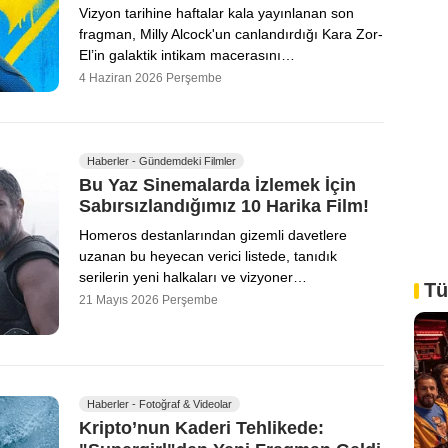
Vizyon tarihine haftalar kala yayınlanan son
fragman, Milly Alcock'un canlandırdığı Kara Zor-
El’in galaktik intikam macerasını…
4 Haziran 2026 Perşembe
Haberler - Gündemdeki Filmler
Bu Yaz Sinemalarda İzlemek İçin
Sabırsızlandığımız 10 Harika Film!
Homeros destanlarından gizemli davetlere
uzanan bu heyecan verici listede, tanıdık
serilerin yeni halkaları ve vizyoner…
Tü
21 Mayıs 2026 Perşembe
Haberler - Fotoğraf & Videolar
Kripto’nun Kaderi Tehlikede: