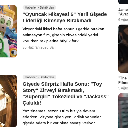
Haberler - Sektörden
Jame
"Oyuncak Hikayesi 5" Yerli Gişede
"Avat
6 Ağu
Liderliği Kimseye Bırakmadı
Vizyondaki ikinci hafta sonunu geride bırakan
animasyon film, gişenin zirvesindeki yerini
korurken rakiplerine büyük fark…
30 Haziran 2026 Salı
Haberler - Sektörden
"The 
Filmd
Gişede Sürpriz Hafta Sonu: "Toy
5 Ağu
Story" Zirveyi Bırakmadı,
"Supergirl" Tökezledi ve "Jackass"
Çakıldı!
Yaz sineması sezonu tüm hızıyla devam
ederken, vizyona giren yeni iddialı yapımlar
gişede adeta bir var olma savaşı veriyor.