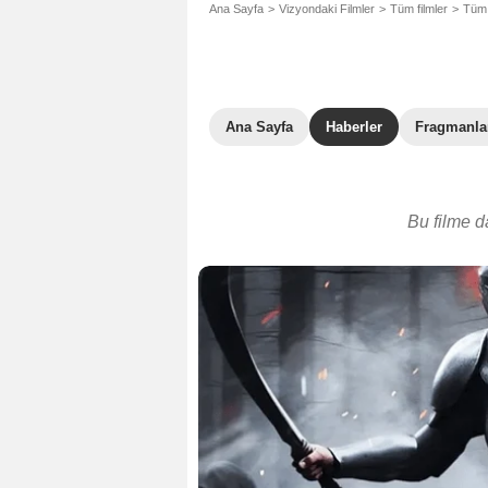
Ana Sayfa
Vizyondaki Filmler
Tüm filmler
Tüm 
Ana Sayfa
Haberler
Fragmanla
Bu filme d