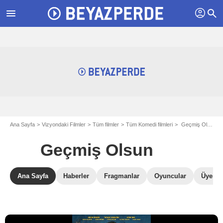
profil
menu
search
Ana Sayfa
Vizyondaki Filmler
Tüm filmler
Tüm Komedi filmleri
Geçmiş Olsun
Geçmiş Olsun
Ana Sayfa
Haberler
Fragmanlar
Oyuncular
Üye Ele