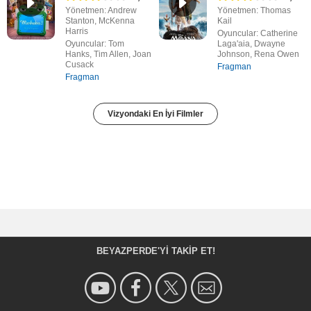
Yönetmen: Andrew
Yönetmen: Thomas
Stanton, McKenna
Kail
Harris
Oyuncular: Catherine
Oyuncular: Tom
Laga'aia, Dwayne
Hanks, Tim Allen, Joan
Johnson, Rena Owen
Cusack
Fragman
Fragman
Vizyondaki En İyi Filmler
BEYAZPERDE'YI TAKIP ET!