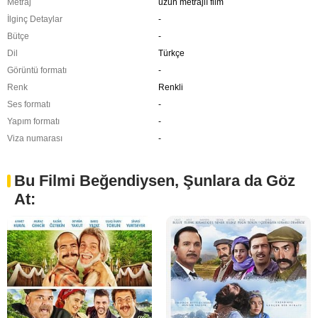
Metraj
uzun metrajlı film
İlginç Detaylar
-
Bütçe
-
Dil
Türkçe
Görüntü formatı
-
Renk
Renkli
Ses formatı
-
Yapım formatı
-
Viza numarası
-
Bu Filmi Beğendiysen, Şunlara da Göz
At: