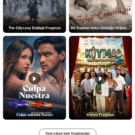
The Odyssey Dublajlı Fragman
Bir Kadının Seks Günlüğü Orijinal Fragman
Culpa nuestra Teaser
Kıyma Fragman
Yeni çıkan tüm fragmanlar