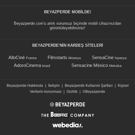
BEYAZPERDE MOBILDE!
Beyazperde.com'u artık sorunsuz biçimde mobil cihazınızdan
görüntüleyebilirsiniz!
BEYAZPERDE'NIN KARDEŞ SİTELERİ
AlloCiné
Filmstarts
SensaCine
Fransa
Almanya
İspanya
AdoroCinema
Sensacine México
brasil
Meksika
Beyazperde Hakkında
|
İletişim
|
Beyazperde Kullanım Şartları
|
Kişisel
Verilerin korunmasi
|
Gizlilik
|
©Beyazperde