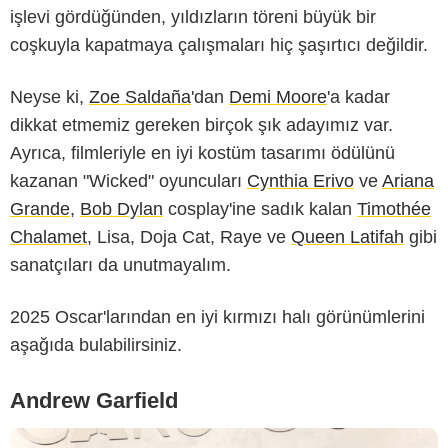
işlevi gördüğünden, yıldızların töreni büyük bir
coşkuyla kapatmaya çalışmaları hiç şaşırtıcı değildir.
Neyse ki,
Zoe Saldaña
'dan
Demi Moore
'a kadar
dikkat etmemiz gereken birçok şık adayımız var.
Ayrıca, filmleriyle en iyi kostüm tasarımı ödülünü
kazanan "Wicked" oyuncuları
Cynthia Erivo
ve
Ariana
Grande
,
Bob Dylan
cosplay'ine sadık kalan
Timothée
Chalamet
, Lisa,
Doja Cat
, Raye ve
Queen Latifah
gibi
sanatçıları da unutmayalım.
2025 Oscar'larından en iyi kırmızı halı görünümlerini
aşağıda bulabilirsiniz.
Andrew Garfield