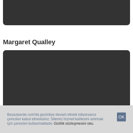
Frazer Harrison/Getty Images
Isabella Rossellini
Monica Schipper/Getty Images
Beyazperde.com'da gezintiye devam etmek istiyorsanız
OK
çerezleri kabul etmelisiniz. Sitemiz hizmet kalitesini artırmak
için çerezleri kullanmaktadır.
Gizlilik sözleşmesini oku.