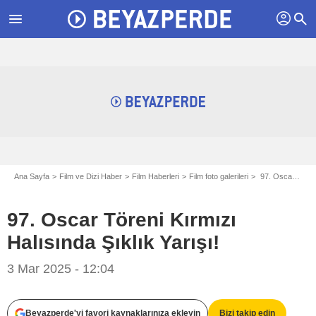
profil
menu
search
Ana Sayfa
Film ve Dizi Haber
Film Haberleri
Film foto galerileri
97. Oscar Töreni Kırmızı Halısında Şıklık Yarışı!
97. Oscar Töreni Kırmızı
Halısında Şıklık Yarışı!
3 Mar 2025 - 12:04
.
Beyazperde'yi favori kaynaklarınıza ekleyin
Bizi takip edin