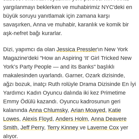
yargılanmayı beklerken ve muhabirimiz NYC'deki en
büyük soruyu yanıtlamak için zamana karşı
savaşırken, Anna ve muhabir, karanlık ve komik bir
aşk-nefret bağı kurarlar.
Dizi, yapımcı da olan
Jessica Pressler
'ın New York
Magazine'deki "How an Aspiring ‘It’ Girl Tricked New
York’s Party People — and its Banks" başlıklı
makalesinden uyarlandı. Garner, Ozark dizisinde,
ağzı bozuk, inatçı Ruth rolüyle Drama Dizisinde En İyi
Yardımcı Kadın Oyuncu dalında iki kez Primetime
Emmy Ödülü kazandı. Oyuncu kadrosunun geri
kalanında
Anna Chlumsky
,
Arian Moayed
,
Katie
Lowes
,
Alexis Floyd
,
Anders Holm
,
Anna Deavere
Smith
,
Jeff Perry
,
Terry Kinney
ve
Laverne Cox
yer
alıyor.