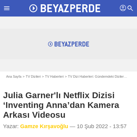
profil
menu
search
Ana Sayfa
TV Dizileri
TV Haberleri
TV Dizi Haberleri: Gündemdeki Diziler
Julia 
Julia Garner'lı Netflix Dizisi
‘Inventing Anna’dan Kamera
Arkası Videosu
Yazar:
Gamze Kırşavoğlu
— 10 Şub 2022 - 13:57