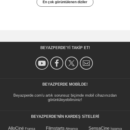
En çok görüntülenen diziler
BEYAZPERDE'YI TAKIP ET!
BEYAZPERDE MOBILDE!
Beyazperde.com'u artık sorunsuz biçimde mobil cihazınızdan
görüntüleyebilirsiniz!
BEYAZPERDE'NIN KARDEŞ SİTELERİ
AlloCiné
Filmstarts
SensaCine
Fransa
Almanya
İspanya