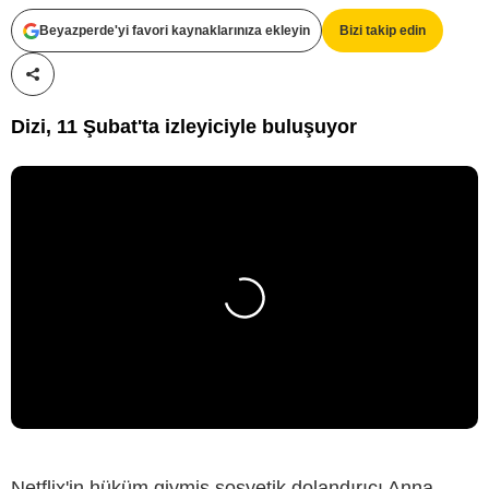
Beyazperde'yi favori kaynaklarınıza ekleyin
Bizi takip edin
Paylaş!
Dizi, 11 Şubat'ta izleyiciyle buluşuyor
Netflix'in hüküm giymiş sosyetik dolandırıcı Anna