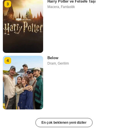
Harry Potter ve Felsefe Taşı
3
Macera
,
Fantastik
Below
4
Dram
,
Gerilim
En çok beklenen yeni diziler