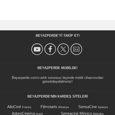
BEYAZPERDE'YI TAKIP ET!
BEYAZPERDE MOBILDE!
Beyazperde.com'u artık sorunsuz biçimde mobil cihazınızdan
görüntüleyebilirsiniz!
BEYAZPERDE'NIN KARDEŞ SİTELERİ
AlloCiné
Filmstarts
SensaCine
Fransa
Almanya
İspanya
AdoroCinema
Sensacine México
brasil
Meksika