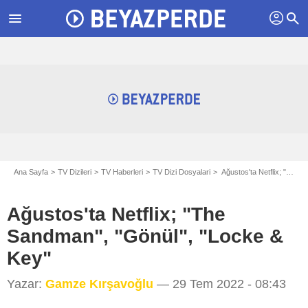
profil
menu
search
Ana Sayfa
TV Dizileri
TV Haberleri
TV Dizi Dosyalari
Ağustos'ta Netflix; "The Sandman", "Gönül", "Locke & Key"
Ağustos'ta Netflix; "The
Sandman", "Gönül", "Locke &
Key"
Yazar:
Gamze Kırşavoğlu
— 29 Tem 2022 - 08:43