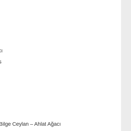
cı
s
 Bilge Ceylan – Ahlat Ağacı