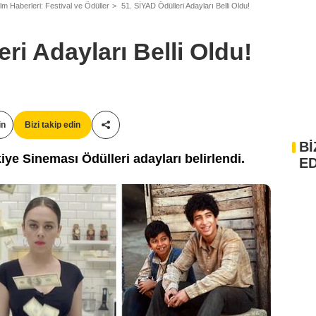
ilm Haberleri: Festival ve Ödüller
51. SİYAD Ödülleri Adayları Belli Oldu!
ri Adayları Belli Oldu!
in
Bizi takip edin
Paylaş!
Bİ
ye Sineması Ödülleri adayları belirlendi.
ED