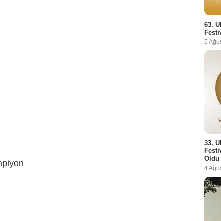
63. U
Festi
5 Ağu
a
33. U
Festi
Oldu
mpiyon
4 Ağu