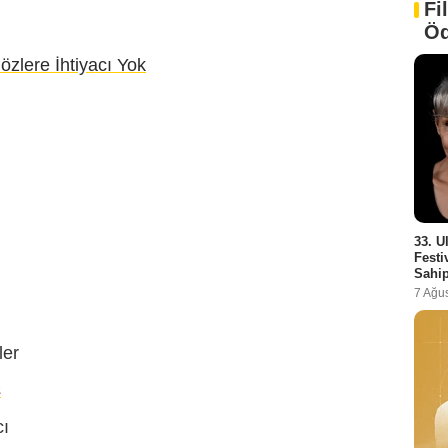
Fi
n
Öd
zlere İhtiyacı Yok
33. U
Festi
Sahip
7 Ağu
ler
ş
cı