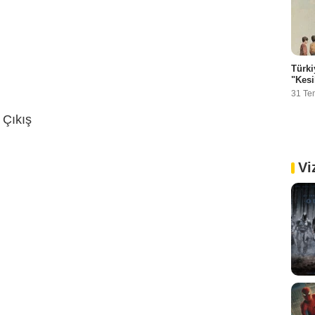
Türki
"Kesi
31 T
 Çıkış
Vi