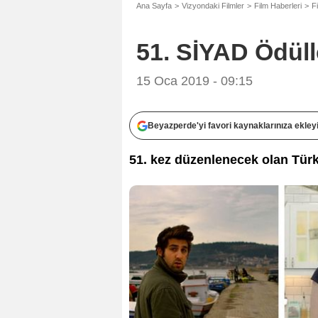
Ana Sayfa
Vizyondaki Filmler
Film Haberleri
F
51. SİYAD Ödülle
15 Oca 2019 - 09:15
Beyazperde'yi favori kaynaklarınıza ekley
51. kez düzenlenecek olan Türki