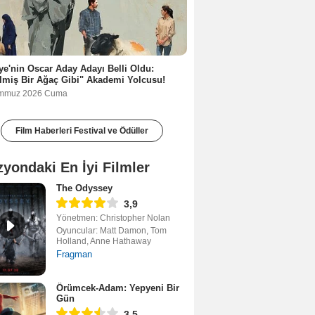
ye'nin Oscar Aday Adayı Belli Oldu:
lmiş Bir Ağaç Gibi" Akademi Yolcusu!
emmuz 2026 Cuma
Film Haberleri Festival ve Ödüller
zyondaki En İyi Filmler
The Odyssey
3,9
Yönetmen: Christopher Nolan
Oyuncular: Matt Damon, Tom
Holland, Anne Hathaway
Fragman
Örümcek-Adam: Yepyeni Bir
Gün
3,5