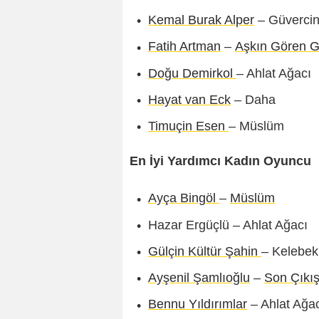
Kemal Burak Alper
– Güverci
Fatih Artman
–
Aşkın Gören Gö
Doğu Demirkol
– Ahlat Ağacı
Hayat van Eck
– Daha
Timuçin Esen
– Müslüm
En İyi Yardımcı Kadın Oyuncu
Ayça Bingöl
–
Müslüm
Hazar Ergüçlü – Ahlat Ağacı
Gülçin Kültür Şahin
– Kelebek
Ayşenil Şamlıoğlu
–
Son Çıkı
Bennu Yıldırımlar
– Ahlat Ağa