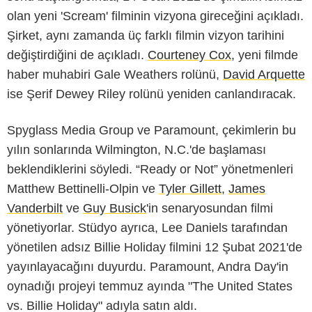
olan yeni 'Scream' filminin vizyona gireceğini açıkladı.
Şirket, aynı zamanda üç farklı filmin vizyon tarihini
değiştirdiğini de açıkladı.
Courteney Cox
, yeni filmde
haber muhabiri Gale Weathers rolünü,
David Arquette
ise Şerif Dewey Riley rolünü yeniden canlandıracak.
Spyglass Media Group ve Paramount, çekimlerin bu
yılın sonlarında Wilmington, N.C.'de başlaması
beklendiklerini söyledi. “Ready or Not” yönetmenleri
Matthew Bettinelli-Olpin ve
Tyler Gillett
,
James
Vanderbilt
ve
Guy Busick
'in senaryosundan filmi
yönetiyorlar. Stüdyo ayrıca, Lee Daniels tarafından
yönetilen adsız Billie Holiday filmini 12 Şubat 2021'de
yayınlayacağını duyurdu. Paramount, Andra Day'in
oynadığı projeyi temmuz ayında "The United States
vs. Billie Holiday" adıyla satın aldı.