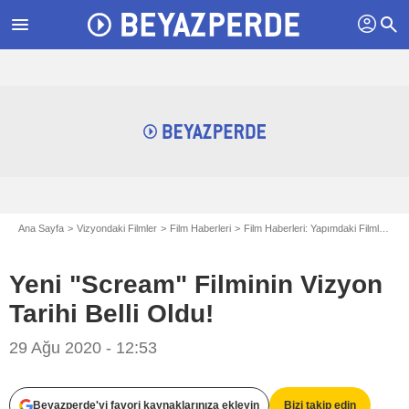
profil
menu
search
Ana Sayfa
Vizyondaki Filmler
Film Haberleri
Film Haberleri: Yapımdaki Filmler
Y
Yeni "Scream" Filminin Vizyon
Tarihi Belli Oldu!
29 Ağu 2020 - 12:53
Beyazperde'yi favori kaynaklarınıza ekleyin
Bizi takip edin