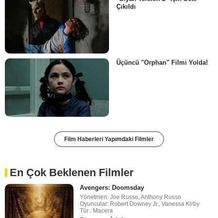
Çıkıldı
Üçüncü "Orphan" Filmi Yolda!
Film Haberleri Yapımdaki Filmler
En Çok Beklenen Filmler
Avengers: Doomsday
Yönetmen: Joe Russo, Anthony Russo
Oyuncular: Robert Downey Jr., Vanessa Kirby
Tür : Macera