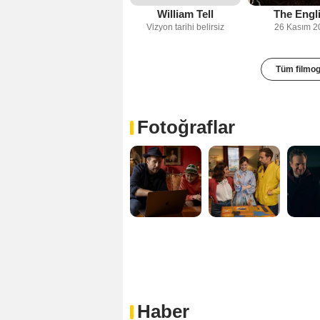
William Tell
The Engl
Vizyon tarihi belirsiz
26 Kasım 2
Tüm filmog
Fotoğraflar
Haber