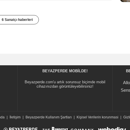
6 Sanatçı haberleri
BEYAZPERDE MOBILDE!
B
Beyazperde.com'u artık sorunsuz biçimde mobil
All
cihazınızdan görüntüleyebilirsiniz!
Sens
nda
|
İletişim
|
Beyazperde Kullanım Şartları
|
Kişisel Verilerin korunmasi
|
Gizli