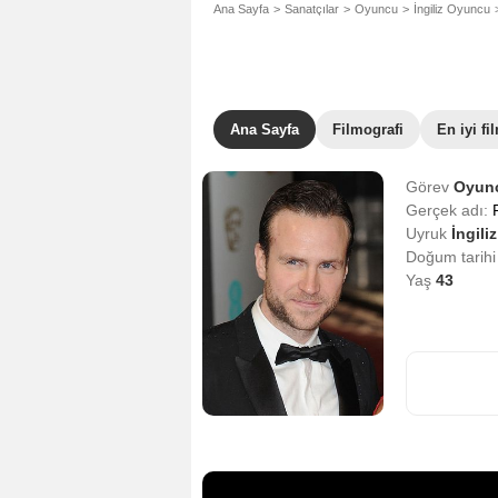
Ana Sayfa
Sanatçılar
Oyuncu
İngiliz Oyuncu
Ana Sayfa
Filmografi
En iyi fi
Görev
Oyun
Gerçek adı:
Uyruk
İngiliz
Doğum tarih
Yaş
43