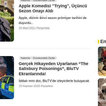
Haberler - Gündemdeki Diziler
Apple Komedisi "Trying", Üçüncü
Sezon Onayı Aldı
Apple, dizinin ikinci sezon prömiyer tarihini de
duyurdu..
25 Mart 2021 Perşembe
En
Haberler - Gündemdeki Diziler
Gerçek Hikayeden Uyarlanan “The
Salisbury Poisonings”, BluTV
Ekranlarında!
İddialı mini dizi, BluTV'de izleyicilerle buluşacak
15 Haziran 2020 Pazartesi