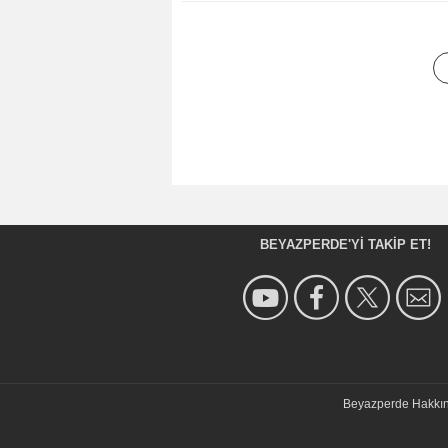
BEYAZPERDE'YI TAKIP ET!
Beyazperde Hakkı