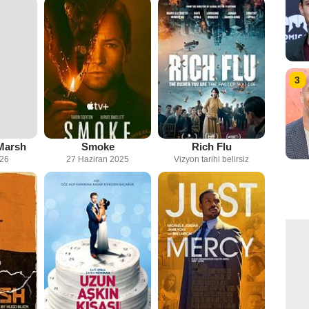
3
Marsh
Smoke
Rich Flu
026
27 Haziran 2025
Vizyon tarihi belirsiz