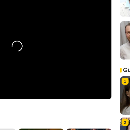
Gü
1
2