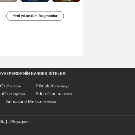
Yeni çıkan tüm fragmanlar
EYAZPERDE'NIN KARDEŞ SİTELERİ
oCiné
Filmstarts
Fransa
Almanya
aCine
AdoroCinema
İspanya
brasil
Sensacine México
Meksika
lik
|
©Beyazperde