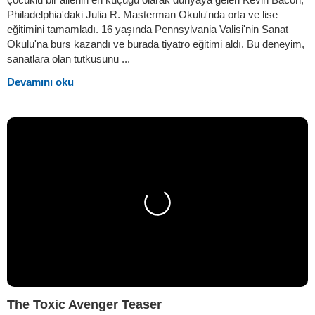
Philadelphia'daki Julia R. Masterman Okulu'nda orta ve lise
eğitimini tamamladı. 16 yaşında Pennsylvania Valisi'nin Sanat
Okulu'na burs kazandı ve burada tiyatro eğitimi aldı. Bu deneyim,
sanatlara olan tutkusunu ...
Devamını oku
The Toxic Avenger Teaser