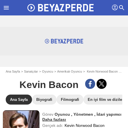
profil
menu
search
Ana Sayfa
Sanatçılar
Oyuncu
Amerikalı Oyuncu
Kevin Norwood Bacon - aka Kevin Bacon
Kevin Bacon
Ana Sayfa
Biyografi
Filmografi
En iyi film ve dizileri
Görev
Oyuncu
,
Yönetmen
,
İdari yapımcı
Daha fazlası
Gerçek adı:
Kevin Norwood Bacon