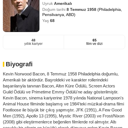
Uyruk
Amerikalı
Doğum tarihi
8 Temmuz 1958
(Philadelphia,
Pensilvanya, ABD)
Yaş
68
48
65
yıllık kariyer
film ve dizi
Biyografi
Kevin Norwood Bacon, 8 Temmuz 1958 Philadelphia doğumlu,
Amerikalı bir aktördür. Başroldeki ve karakter rollerindeki
başarılarıyla tanınan Bacon, Altın Küre Ödülü, Screen Actors
Guild Ödülü ve Primetime Emmy Ödülü'ne aday gösterilmiştir.
Kevin Bacon, sinema kariyerine 1978 yılında National Lampoon's
Animal House filminde başlamış ve 1984'teki müzikal-drama filmi
Footloose ile büyük bir çıkış yapmıştır. JFK (1991), A Few Good
Men (1992), Apollo 13 (1995), Mystic River (2003) ve Frost/Nixon
(2008) gibi eleştirmenlerce beğenilen filmlerde rol almıştır. Altı
çocuklu bir ailenin en küçüğü olarak dünyaya gelen Kevin Bacon,