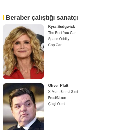
Beraber çalıştığı sanatçı
Kyra Sedgwick
The Best You Can
Space Oddity
Cop Car
Oliver Platt
X-Men: Birinci Sınıf
Frost/Nixon
Çizgi Ötesi