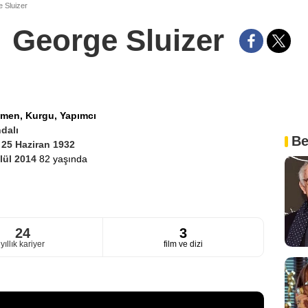
 Sluizer
George Sluizer
tmen,
Kurgu,
Yapımcı
dalı
Be
i
25 Haziran 1932
lül 2014
82 yaşında
24
3
yıllık kariyer
film ve dizi