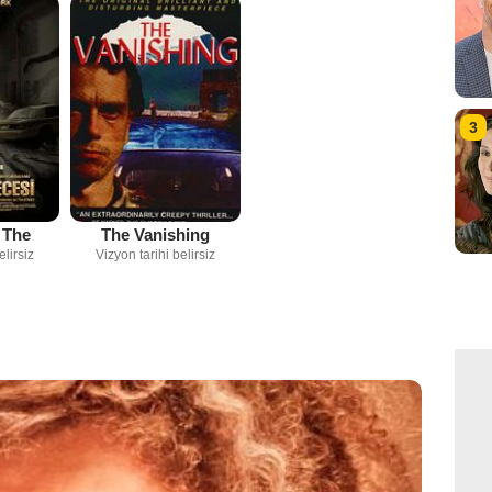
3
 The
The Vanishing
elirsiz
Vizyon tarihi belirsiz