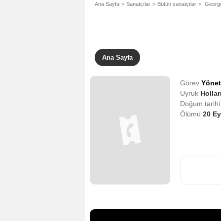
Ana Sayfa
Sanatçılar
Bütün sanatçılar
George
Ana Sayfa
Görev
Yöne
Uyruk
Hollan
Doğum tarih
Ölümü
20 Ey