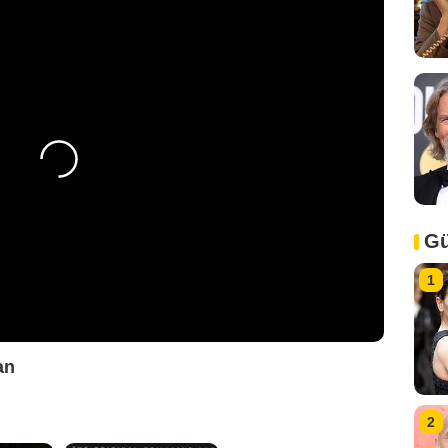
Gü
1
an
2