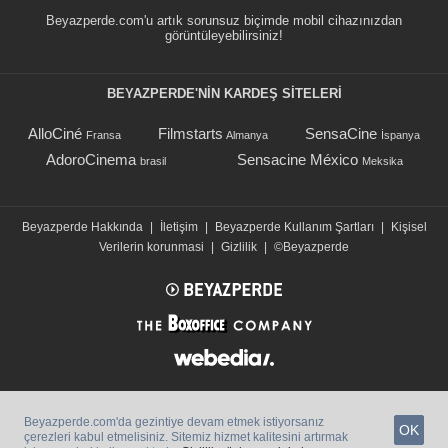
Beyazperde.com'u artık sorunsuz biçimde mobil cihazınızdan
görüntüleyebilirsiniz!
BEYAZPERDE'NIN KARDEŞ SİTELERİ
AlloCiné
Filmstarts
SensaCine
Fransa
Almanya
İspanya
AdoroCinema
Sensacine México
brasil
Meksika
Beyazperde Hakkında
|
İletişim
|
Beyazperde Kullanım Şartları
|
Kişisel
Verilerin korunmasi
|
Gizlilik
|
©Beyazperde
Beyazperde.com'da gezintiye devam etmek istiyorsanız
OK
çerezleri kabul etmelisiniz. Sitemiz hizmet kalitesini artırmak