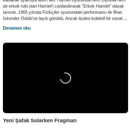
de erkek rolü olan Hamlet'i canlandırarak "Erkek Hamlet" olarak
tanındı. 1965 yılında Fizikçiler oyunundaki performansı ile İlhan
İskender Ödülü'ne layık görüldü. Ancak tiyatro kolektif bir sanat ...
Devamını oku
Yeni Şafak Solarken Fragman