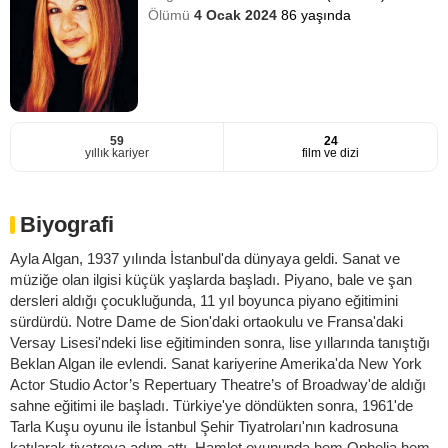
Ölümü
4 Ocak 2024
86 yaşında
59
24
yıllık kariyer
film ve dizi
Biyografi
Ayla Algan, 1937 yılında İstanbul'da dünyaya geldi. Sanat ve
müziğe olan ilgisi küçük yaşlarda başladı. Piyano, bale ve şan
dersleri aldığı çocukluğunda, 11 yıl boyunca piyano eğitimini
sürdürdü. Notre Dame de Sion'daki ortaokulu ve Fransa'daki
Versay Lisesi'ndeki lise eğitiminden sonra, lise yıllarında tanıştığı
Beklan Algan ile evlendi. Sanat kariyerine Amerika'da New York
Actor Studio Actor’s Repertuary Theatre’s of Broadway'de aldığı
sahne eğitimi ile başladı. Türkiye'ye döndükten sonra, 1961'de
Tarla Kuşu oyunu ile İstanbul Şehir Tiyatroları'nın kadrosuna
katılarak tiyatroya adım attı. Hamlet oyununda hem Ophelia hem