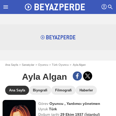
profil
menu
search
Ana Sayfa
Sanatçılar
Oyuncu
Türk Oyuncu
Ayla Algan
Ayla Algan
Ana Sayfa
Biyografi
Filmografi
Haberler
Görev
Oyuncu
,
Yardımcı yönetmen
Uyruk
Türk
Doğum tarihi
29 Ekim 1937
(İstanbul)