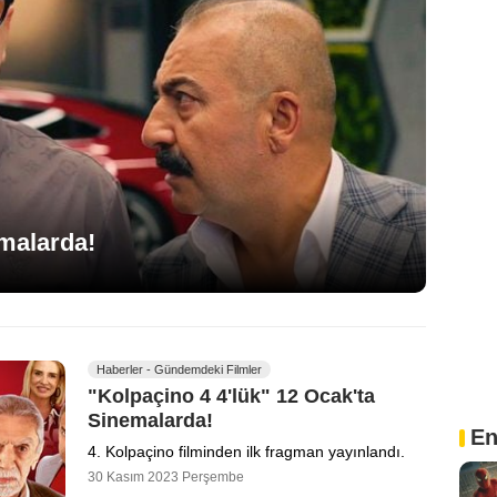
emalarda!
Haberler - Gündemdeki Filmler
"Kolpaçino 4 4'lük" 12 Ocak'ta
Sinemalarda!
En
4. Kolpaçino filminden ilk fragman yayınlandı.
30 Kasım 2023 Perşembe