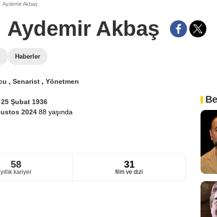
Aydemir Akbaş
Aydemir Akbaş
i
Haberler
cu
,
Senarist
,
Yönetmen
Be
i
25 Şubat 1936
ğustos 2024
88 yaşında
58
31
yıllık kariyer
film ve dizi