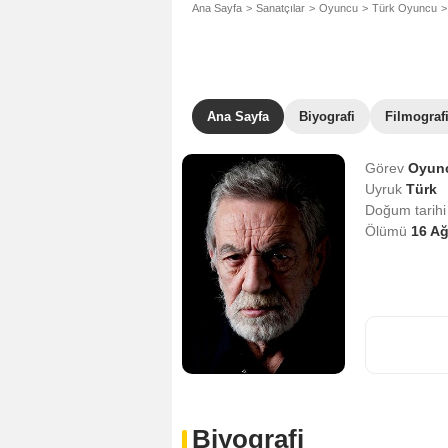
Ana Sayfa
Sanatçılar
Oyuncu
Türk Oyuncu
Ana Sayfa
Biyografi
Filmograf
Görev
Oyun
Uyruk
Türk
Doğum tarih
Ölümü
16 A
Biyografi