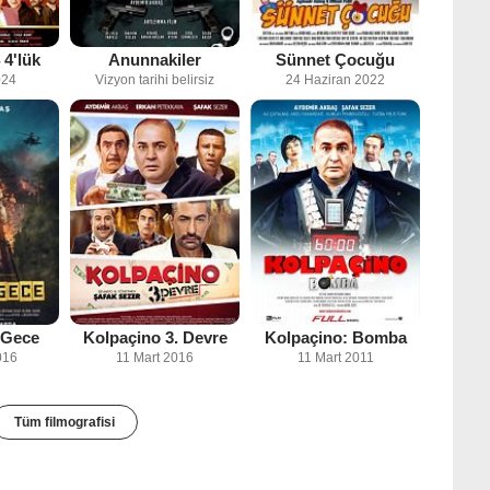
 4'lük
Anunnakiler
Sünnet Çocuğu
024
Vizyon tarihi belirsiz
24 Haziran 2022
 Gece
Kolpaçino 3. Devre
Kolpaçino: Bomba
016
11 Mart 2016
11 Mart 2011
Tüm filmografisi