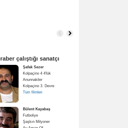
raber çalıştığı sanatçı
Şafak Sezer
Kolpaçino 4 4'lük
Anunnakiler
Kolpaçino 3. Devre
Tüm filmleri
Bülent Kayabaş
Futboliye
Şaşkın Milyoner
Ay Aman Of