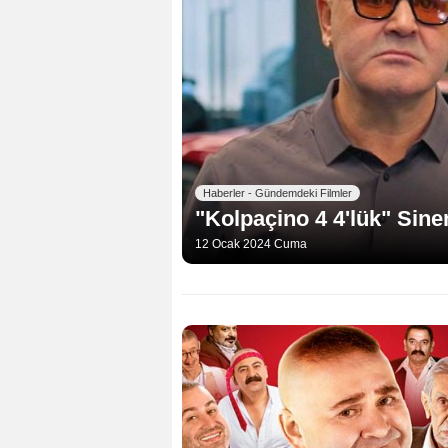
Haberler - Gündemdeki Filmler
"Kolpaçino 4 4'lük" Sin
12 Ocak 2024 Cuma