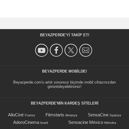
BEYAZPERDE'YI TAKIP ET!
BEYAZPERDE MOBILDE!
Beyazperde.com'u artık sorunsuz biçimde mobil cihazınızdan
görüntüleyebilirsiniz!
BEYAZPERDE'NIN KARDEŞ SİTELERİ
AlloCiné
Filmstarts
SensaCine
Fransa
Almanya
İspanya
AdoroCinema
Sensacine México
brasil
Meksika