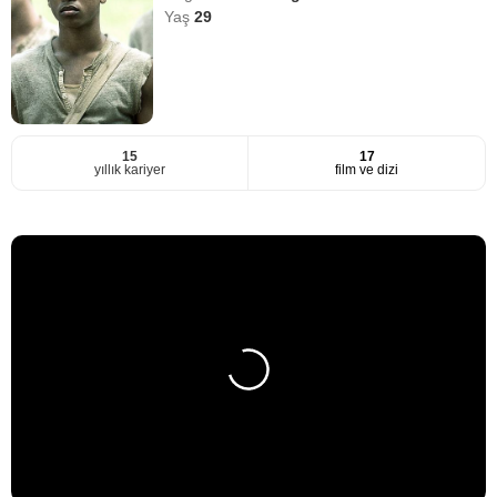
Yaş
29
15
17
yıllık kariyer
film ve dizi