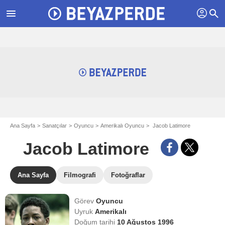
profil
menu
search
Ana Sayfa
Sanatçılar
Oyuncu
Amerikalı Oyuncu
Jacob Latimore
Jacob Latimore
Ana Sayfa
Filmografi
Fotoğraflar
Görev
Oyuncu
Uyruk
Amerikalı
Doğum tarihi
10 Ağustos 1996