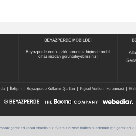
BEYAZPERDE MOBILDE!
B
Beyazperde.com'u artık sorunsuz biçimde mobil
All
cihazınızdan görüntüleyebilirsiniz!
Sens
nda
|
İletişim
|
Beyazperde Kullanım Şartları
|
Kişisel Verilerin korunmasi
|
Gizli
ız çerezleri kabul etmelisiniz. Sitemiz hizmet kalitesini artırmak için çerezleri k