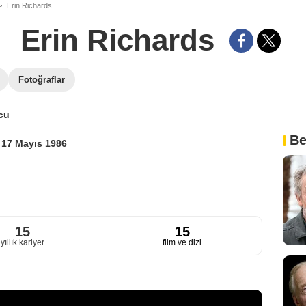
Erin Richards
Erin Richards
Fotoğraflar
cu
Be
i
17 Mayıs 1986
15
15
yıllık kariyer
film ve dizi