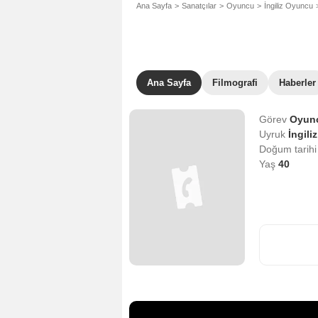
Ana Sayfa
Sanatçılar
Oyuncu
İngiliz Oyuncu
Ana Sayfa
Filmografi
Haberler
Görev
Oyun
Uyruk
İngiliz
Doğum tarih
Yaş
40