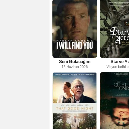
Seni Bulacağım
Starve A
18 Haziran 2026
Vizyon tarihi b