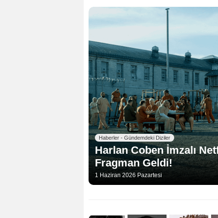
Haberler - Gündemdeki Diziler
Harlan Coben İmzalı Netfl
Fragman Geldi!
1 Haziran 2026 Pazartesi