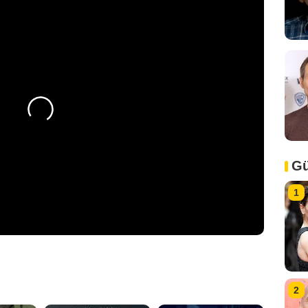
Gü
1
2