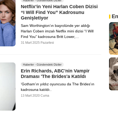
Haberler - Gündemdeki Diziler
Netflix’in Yeni Harlan Coben Dizisi
“I Will Find You” Kadrosunu
En
Genişletiyor
Sam Worthington’ın başrolünde yer aldığı
Harlan Coben imzalı Netflix mini dizisi “I Will
Find You” kadrosuna Britt Lower,…
31 Mart 2025 Pazartesi
Haberler - Gündemdeki Diziler
Erin Richards, ABC'nin Vampir
Draması 'The Brides'a Katıldı
‘Gotham’ın yıldız oyuncusu da The Brides'ın
kadrosuna katıldı..
13 Mart 2020 Cuma