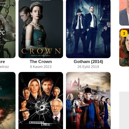
3
cre
The Crown
Gotham (2014)
elirsiz
9 Kasım 2023
26 Eylül 2019