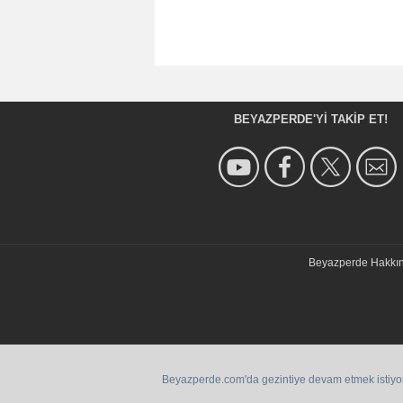
BEYAZPERDE'YI TAKIP ET!
Beyazperde Hakkı
Beyazperde.com'da gezintiye devam etmek istiyorsan