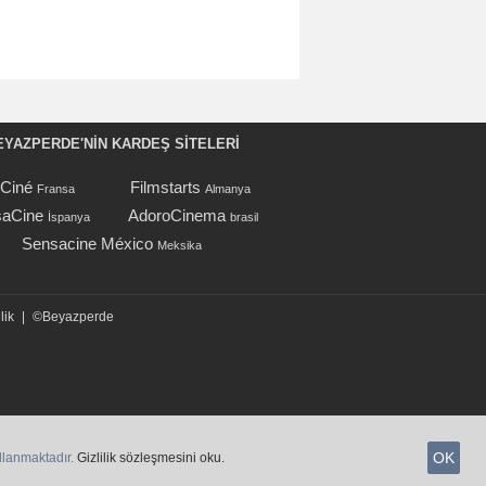
EYAZPERDE'NIN KARDEŞ SİTELERİ
oCiné
Filmstarts
Fransa
Almanya
aCine
AdoroCinema
İspanya
brasil
Sensacine México
Meksika
lik
|
©Beyazperde
OK
ullanmaktadır.
Gizlilik sözleşmesini oku.