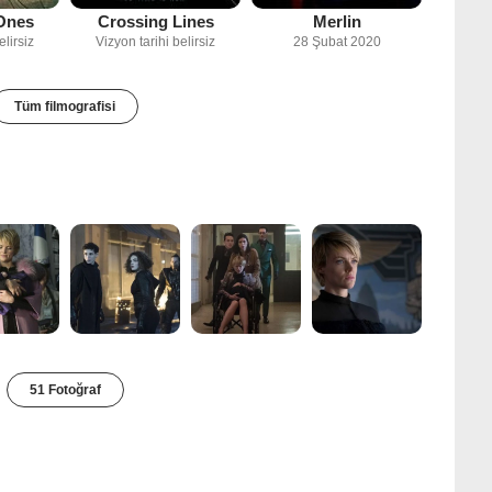
Ones
Crossing Lines
Merlin
elirsiz
Vizyon tarihi belirsiz
28 Şubat 2020
Tüm filmografisi
51 Fotoğraf