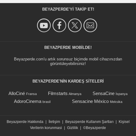
BEYAZPERDE'YI TAKIP ET!
BEYAZPERDE MOBILDE!
Beyazperde.com'u artık sorunsuz biçimde mobil cihazınızdan
görüntüleyebilirsiniz!
BEYAZPERDE'NIN KARDEŞ SİTELERİ
AlloCiné
Filmstarts
SensaCine
Fransa
Almanya
İspanya
AdoroCinema
Sensacine México
brasil
Meksika
Beyazperde Hakkında
|
İletişim
|
Beyazperde Kullanım Şartları
|
Kişisel
Verilerin korunmasi
|
Gizlilik
|
©Beyazperde