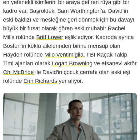
en yetenekli isimlerini bir araya getiren rüya gibi bir
kadro var. Başroldeki Sam Worthington’a, David’in
eski baldızı ve mesleğine geri dönmek için bu davayı
Netflix
büyük bir fırsat olarak gören eski muhabir Rachel
Mills rolünde
Britt Lower
eşlik ediyor. Kadroda ayrıca
Boston'ın köklü ailelerinden birine mensup olan
Hayden rolünde
Milo Ventimiglia
, FBI Kaçak Takip
Timi ajanları olarak
Logan Browning
ve efsanevi aktör
Chi McBride
ile David'in çocuk cerrahı olan eski eşi
rolünde
Erin Richards
yer alıyor.