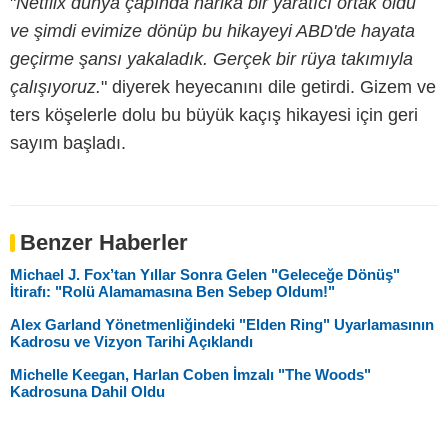
"
Netflix dünya çapında harika bir yaratıcı ortak oldu
ve şimdi evimize dönüp bu hikayeyi ABD'de hayata
geçirme şansı yakaladık. Gerçek bir rüya takımıyla
çalışıyoruz.
" diyerek heyecanını dile getirdi. Gizem ve
ters köşelerle dolu bu büyük kaçış hikayesi için geri
sayım başladı.
Benzer Haberler
Michael J. Fox’tan Yıllar Sonra Gelen "Geleceğe Dönüş"
İtirafı: "Rolü Alamamasına Ben Sebep Oldum!"
Alex Garland Yönetmenliğindeki "Elden Ring" Uyarlamasının
Kadrosu ve Vizyon Tarihi Açıklandı
Michelle Keegan, Harlan Coben İmzalı "The Woods"
Kadrosuna Dahil Oldu