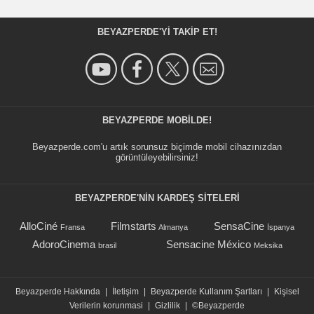
BEYAZPERDE'YI TAKIP ET!
BEYAZPERDE MOBILDE!
Beyazperde.com'u artık sorunsuz biçimde mobil cihazınızdan
görüntüleyebilirsiniz!
BEYAZPERDE'NIN KARDEŞ SİTELERİ
AlloCiné
Filmstarts
SensaCine
Fransa
Almanya
İspanya
AdoroCinema
Sensacine México
brasil
Meksika
Beyazperde Hakkında
|
İletişim
|
Beyazperde Kullanım Şartları
|
Kişisel
Verilerin korunmasi
|
Gizlilik
|
©Beyazperde