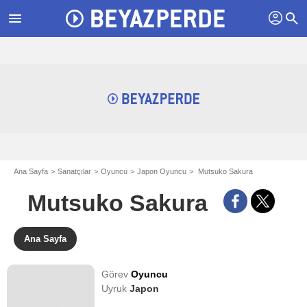
profil
menu
search
Ana Sayfa
Sanatçılar
Oyuncu
Japon Oyuncu
Mutsuko Sakura
Mutsuko Sakura
Ana Sayfa
Görev
Oyuncu
Uyruk
Japon