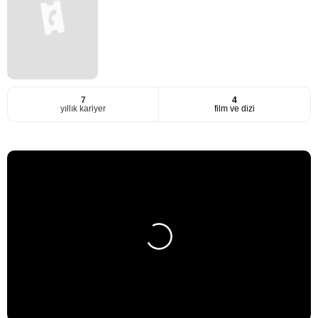
7
4
yıllık kariyer
film ve dizi