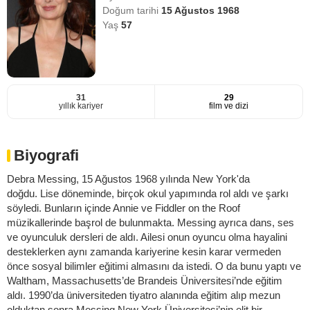
Doğum tarihi
15 Ağustos 1968
Yaş
57
31
29
yıllık kariyer
film ve dizi
Biyografi
Debra Messing, 15 Ağustos 1968 yılında New York'da
doğdu. Lise döneminde, birçok okul yapımında rol aldı ve şarkı
söyledi. Bunların içinde Annie ve Fiddler on the Roof
müzikallerinde başrol de bulunmakta. Messing ayrıca dans, ses
ve oyunculuk dersleri de aldı. Ailesi onun oyuncu olma hayalini
desteklerken aynı zamanda kariyerine kesin karar vermeden
önce sosyal bilimler eğitimi almasını da istedi. O da bunu yaptı ve
Waltham, Massachusetts’de Brandeis Üniversitesi’nde eğitim
aldı. 1990’da üniversiteden tiyatro alanında eğitim alıp mezun
olduktan sonra Messing New York Üniversitesi’nin elit bir