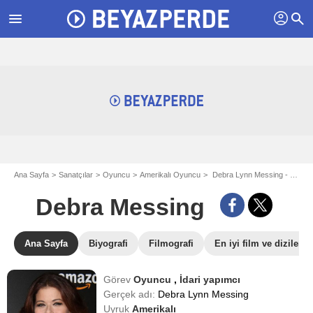
profil
menu
search
Ana Sayfa
Sanatçılar
Oyuncu
Amerikalı Oyuncu
Debra Lynn Messing - aka Debra Messing
Debra Messing
Ana Sayfa
Biyografi
Filmografi
En iyi film ve dizileri
Görev
Oyuncu
,
İdari yapımcı
Gerçek adı:
Debra Lynn Messing
Uyruk
Amerikalı