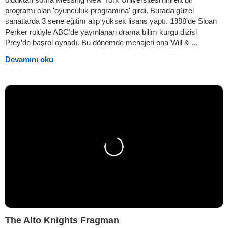
programı olan 'oyunculuk programına' girdi. Burada güzel
sanatlarda 3 sene eğitim alıp yüksek lisans yaptı. 1998’de Sloan
Perker rolüyle ABC’de yayınlanan drama bilim kurgu dizisi
Prey’de başrol oynadı. Bu dönemde menajeri ona Will & ...
Devamını oku
The Alto Knights Fragman