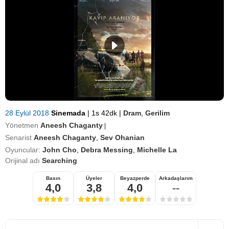
28 Eylül 2018
Sinemada
|
1s 42dk
|
Dram
,
Gerilim
Yönetmen
Aneesh Chaganty
|
Senarist
Aneesh Chaganty
,
Sev Ohanian
Oyuncular:
John Cho
,
Debra Messing
,
Michelle La
Orijinal adı
Searching
Basın
Üyeler
Beyazperde
Arkadaşlarım
4,0
3,8
4,0
--