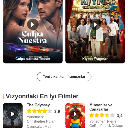
Culpa nuestra Teaser
Kıyma Fragman
Yeni çıkan tüm fragmanlar
Vizyondaki En İyi Filmler
The Odyssey
Minyonlar ve
Canavarlar
3,9
3,4
Yönetmen:
Christopher Nolan
Yönetmen: Pierre
Coffin, Patrick Delage
Oyuncular: Matt