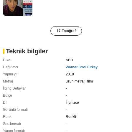
17 Fotoğraf
Teknik bilgiler
Ülke
ABD
Dağıtımcı
Warner Bros Turkey
Yapım yılı
2018
Metraj
uzun metrajlı film
İlginç Detaylar
-
Bütçe
-
Dil
İngilizce
Görüntü formatı
-
Renk
Renkli
Ses formatı
-
Yapım formatı
-