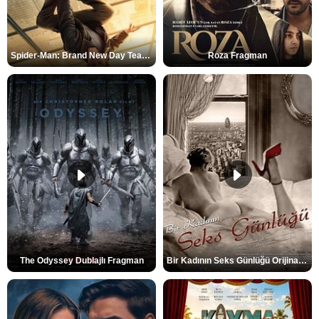
Spider-Man: Brand New Day Teaser
Roza Fragman
The Odyssey Dublajlı Fragman
Bir Kadının Seks Günlüğü Orijinal Fragman