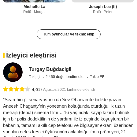
Michelle La
Joseph Lee (II)
Rolü : Margot
Rolü : Peter
Tüm oyuncular ve teknik ekip
İzleyici eleştirisi
Turgay Buğdacigil
Takipçi
2.460 değerlendirmeler
Takip Et!
4,0
17 Ağustos 2021 tarihinde eklendi
“Searching”, senaryosunu da Sev Ohanian ile birlikte yazan
Aneesh Chaganty’nin yönetmen koltuğunda oturduğu ilk uzun
metrajlı (debut) sinema filmi… 16 yaşındaki kayıp kızını bulmak
için bir polis dedektifinin de yardımı ile iz peşinde koşuşturan bir
babanın, tamamı akıllı cep telefonu ve bilgisayar ekranı üzerinden
sunulan nefes kesici öyküsünün anlatıldığı filmin prömiyeri, 21