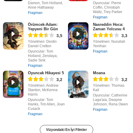
Damon, Tom Holland,
Oyuncular: Pierre
Anne Hathaway
Coffin, Christoph
Waltz, Trey Parker
Fragman
Fragman
Örümcek-Adam:
Nasreddin Hoca:
Yepyeni Bir Gün
Zaman Yolcusu 4
3,5
3,3
Yönetmen: Destin
Yönetmen: Nurullah
Daniel Cretton
Yenihan
Oyuncular: Tom
Fragman
Holland, Zendaya,
Sadie Sink
Fragman
Oyuncak Hikayesi 5
Moana
3,2
3,2
Yönetmen: Andrew
Yönetmen: Thomas
Stanton, McKenna
Kail
Harris
Oyuncular: Catherine
Oyuncular: Tom
Laga'aia, Dwayne
Hanks, Tim Allen, Joan
Johnson, Rena Owen
Cusack
Fragman
Fragman
Vizyondaki En İyi Filmler