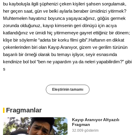
bu kayboluşla ilgili şüphenizi çeken kişileri şahsen sorgulamak,
her geçen saat, gün ve belki aylarla beraber ümidinizi yitirmek?
Muhtemelen hayatınız boyunca yaşayacağınız, göğüs germek
zorunda olduğunuz, kayıp kimsenin geri dönüşü için acıya
katlandığınız ve ümidi hiç yitirmemeye gayret ettiğiniz bir dönem;
klişe bir söylemle “adeta bir korku filmi gibi”.Haftanın en dikkat
çekenlerinden biri olan Kayıp Aranıyor, gizem ve gerilim türünün
başarılı bir örneği olarak bu temayı işliyor, seyir esnasında
kendinize bol bol “ben ne yapardım ya da neleri yapabilirdim?” gibi
s
Eleştirinin tamamı
Fragmanlar
Kayıp Aranıyor Altyazılı
Fragman
32.009 gösterim