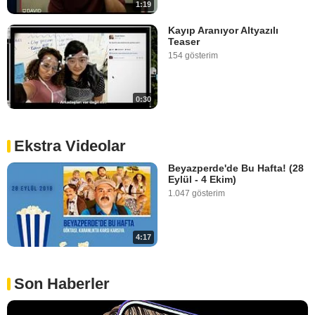
1:19
Kayıp Aranıyor Altyazılı
Teaser
154 gösterim
0:30
Ekstra Videolar
Beyazperde'de Bu Hafta! (28
Eylül - 4 Ekim)
1.047 gösterim
4:17
Son Haberler