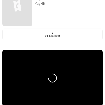
Yaş
46
7
yıllık kariyer