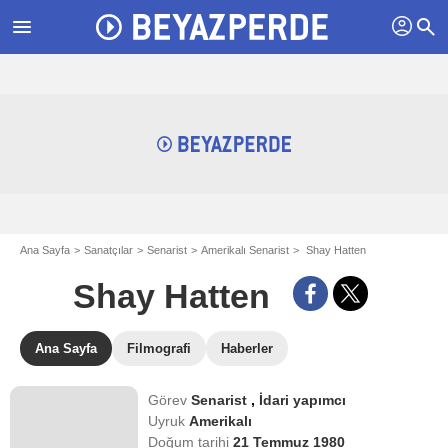
profil
menu
search
Ana Sayfa
Sanatçılar
Senarist
Amerikalı Senarist
Shay Hatten
Shay Hatten
Ana Sayfa
Filmografi
Haberler
Görev
Senarist
,
İdari yapımcı
Uyruk
Amerikalı
Doğum tarihi
21 Temmuz 1980