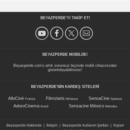
BEYAZPERDE'YI TAKIP ET!
BEYAZPERDE MOBILDE!
Beyazperde.com'u artık sorunsuz biçimde mobil cihazınızdan
görüntüleyebilirsiniz!
BEYAZPERDE'NIN KARDEŞ SİTELERİ
AlloCiné
Filmstarts
SensaCine
Fransa
Almanya
İspanya
AdoroCinema
Sensacine México
brasil
Meksika
Beyazperde Hakkında
|
İletişim
|
Beyazperde Kullanım Şartları
|
Kişisel