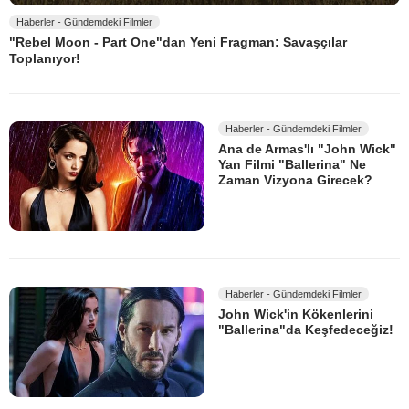
Haberler - Gündemdeki Filmler
"Rebel Moon - Part One"dan Yeni Fragman: Savaşçılar
Toplanıyor!
Haberler - Gündemdeki Filmler
Ana de Armas'lı "John Wick"
Yan Filmi "Ballerina" Ne
Zaman Vizyona Girecek?
Haberler - Gündemdeki Filmler
John Wick'in Kökenlerini
"Ballerina"da Keşfedeceğiz!